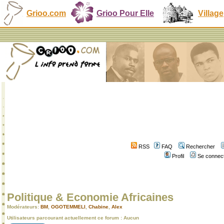
Grioo.com
Grioo Pour Elle
Village
RSS
FAQ
Rechercher
Profil
Se connect
Politique & Economie Africaines
Modérateurs:
BM
,
OGOTEMMELI
,
Chabine
,
Alex
Utilisateurs parcourant actuellement ce forum : Aucun