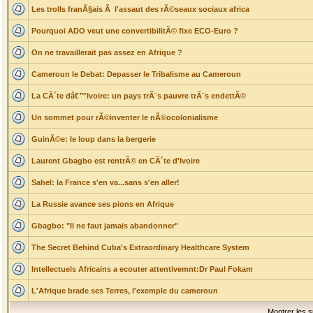
Les trolls franÃ§ais Ã l'assaut des rÃ©seaux sociaux africa
Pourquoi ADO veut une convertibilitÃ© fixe ECO-Euro ?
On ne travaillerait pas assez en Afrique ?
Cameroun le Debat: Depasser le Tribalisme au Cameroun
La CÃ´te dâ€™Ivoire: un pays trÃ¨s pauvre trÃ¨s endettÃ©
Un sommet pour rÃ©inventer le nÃ©ocolonialisme
GuinÃ©e: le loup dans la bergerie
Laurent Gbagbo est rentrÃ© en CÃ´te d'Ivoire
Sahel: la France s'en va...sans s'en aller!
La Russie avance ses pions en Afrique
Gbagbo: "Il ne faut jamais abandonner"
The Secret Behind Cuba's Extraordinary Healthcare System
Intellectuels Africains a ecouter attentivemnt:Dr Paul Fokam
L'Afrique brade ses Terres, l'exemple du cameroun
Montrer les s