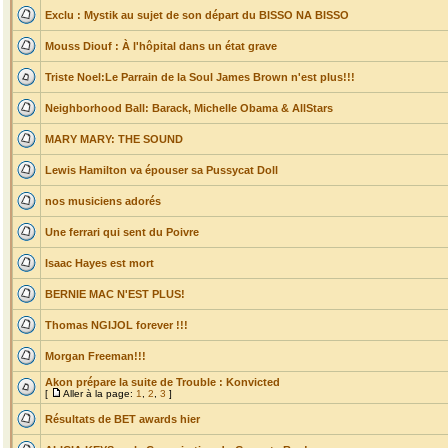
Exclu : Mystik au sujet de son départ du BISSO NA BISSO
Mouss Diouf : À l'hôpital dans un état grave
Triste Noel:Le Parrain de la Soul James Brown n'est plus!!!
Neighborhood Ball: Barack, Michelle Obama & AllStars
MARY MARY: THE SOUND
Lewis Hamilton va épouser sa Pussycat Doll
nos musiciens adorés
Une ferrari qui sent du Poivre
Isaac Hayes est mort
BERNIE MAC N'EST PLUS!
Thomas NGIJOL forever !!!
Morgan Freeman!!!
Akon prépare la suite de Trouble : Konvicted
[
Aller à la page:
1
,
2
,
3
]
Résultats de BET awards hier