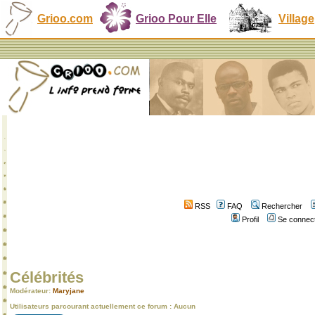
Grioo.com
Grioo Pour Elle
Village
RSS
FAQ
Rechercher
Profil
Se connect
Célébrités
Modérateur:
Maryjane
Utilisateurs parcourant actuellement ce forum : Aucun