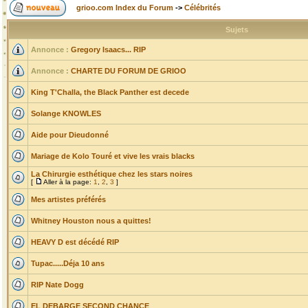
grioo.com Index du Forum
->
Célébrités
Sujets
Annonce :
Gregory Isaacs... RIP
Annonce :
CHARTE DU FORUM DE GRIOO
King T'Challa, the Black Panther est decede
Solange KNOWLES
Aide pour Dieudonné
Mariage de Kolo Touré et vive les vrais blacks
La Chirurgie esthétique chez les stars noires
[
Aller à la page:
1
,
2
,
3
]
Mes artistes préférés
Whitney Houston nous a quittes!
HEAVY D est décédé RIP
Tupac.....Déja 10 ans
RIP Nate Dogg
EL DEBARGE SECOND CHANCE