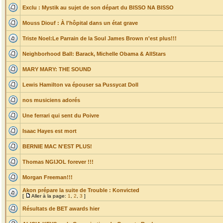
Exclu : Mystik au sujet de son départ du BISSO NA BISSO
Mouss Diouf : À l'hôpital dans un état grave
Triste Noel:Le Parrain de la Soul James Brown n'est plus!!!
Neighborhood Ball: Barack, Michelle Obama & AllStars
MARY MARY: THE SOUND
Lewis Hamilton va épouser sa Pussycat Doll
nos musiciens adorés
Une ferrari qui sent du Poivre
Isaac Hayes est mort
BERNIE MAC N'EST PLUS!
Thomas NGIJOL forever !!!
Morgan Freeman!!!
Akon prépare la suite de Trouble : Konvicted
[
Aller à la page:
1
,
2
,
3
]
Résultats de BET awards hier