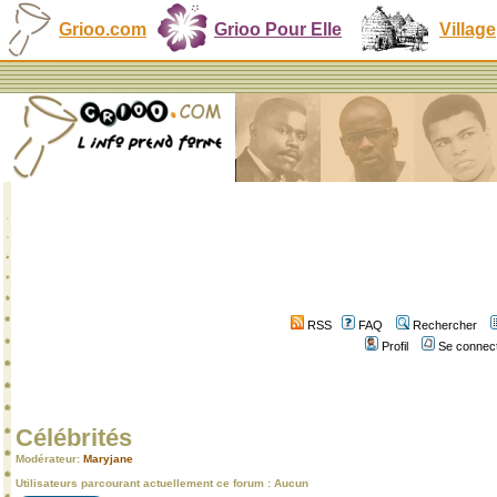
Grioo.com
Grioo Pour Elle
Village
RSS
FAQ
Rechercher
Profil
Se connect
Célébrités
Modérateur:
Maryjane
Utilisateurs parcourant actuellement ce forum : Aucun