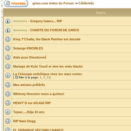
grioo.com Index du Forum
->
Célébrités
Sujets
Annonce :
Gregory Isaacs... RIP
Annonce :
CHARTE DU FORUM DE GRIOO
King T'Challa, the Black Panther est decede
Solange KNOWLES
Aide pour Dieudonné
Mariage de Kolo Touré et vive les vrais blacks
La Chirurgie esthétique chez les stars noires
[
Aller à la page:
1
,
2
,
3
]
Mes artistes préférés
Whitney Houston nous a quittes!
HEAVY D est décédé RIP
Tupac.....Déja 10 ans
RIP Nate Dogg
EL DEBARGE SECOND CHANCE