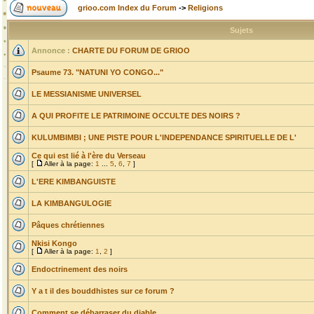
grioo.com Index du Forum
->
Religions
Sujets
Annonce :
CHARTE DU FORUM DE GRIOO
Psaume 73. "NATUNI YO CONGO..."
LE MESSIANISME UNIVERSEL
A QUI PROFITE LE PATRIMOINE OCCULTE DES NOIRS ?
KULUMBIMBI ; UNE PISTE POUR L'INDEPENDANCE SPIRITUELLE DE L'
Ce qui est lié à l'ère du Verseau
[
Aller à la page:
1
...
5
,
6
,
7
]
L'ERE KIMBANGUISTE
LA KIMBANGULOGIE
Pâques chrétiennes
Nkisi Kongo
[
Aller à la page:
1
,
2
]
Endoctrinement des noirs
Y a t il des bouddhistes sur ce forum ?
Comment se débarraser du diable