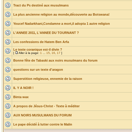
Tract du Ps destiné aux musulmans
La plus ancienne religion au monde,découverte au Botswana!
Youcef Nadarkhani,Condamne a mort,il adopta 1 autre religion
L'ANNEE 2011, L'ANNEE DU TOURNANT ?
Les confessions de Hatem Ben Arfa
Le texte coranique est-il divin ?
[
Aller à la page:
1
...
15
,
16
,
17
]
Bonne fête de Tabaski aux noirs musulmans du forum
questions sur un texte d'aragon
Superstition religieuse, ennemie de la raison
IL Y A NOIR !
Binta wax
A propos de Jésus-Christ - Texte à méditer
AUX NOIRS MUSULMANS DU FORUM
Le pape décidé à lutter contre le Malin