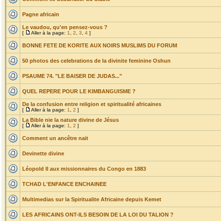
Pagne africain
Le vaudou, qu'en pensez-vous ?
[
Aller à la page:
1
,
2
,
3
,
4
]
BONNE FETE DE KORITE AUX NOIRS MUSLIMS DU FORUM
50 photos des celebrations de la divinite feminine Oshun
PSAUME 74. "LE BAISER DE JUDAS..."
QUEL REPERE POUR LE KIMBANGUISME ?
De la confusion entre religion et spiritualité africaines
[
Aller à la page:
1
,
2
]
La Bible nie la nature divine de Jésus
[
Aller à la page:
1
,
2
]
Comment un ancêtre nait
Devinette divine
Léopold II aux missionnaires du Congo en 1883
TCHAD L'ENFANCE ENCHAINEE
Multimedias sur la Spiritualite Africaine depuis Kemet
LES AFRICAINS ONT-ILS BESOIN DE LA LOI DU TALION ?