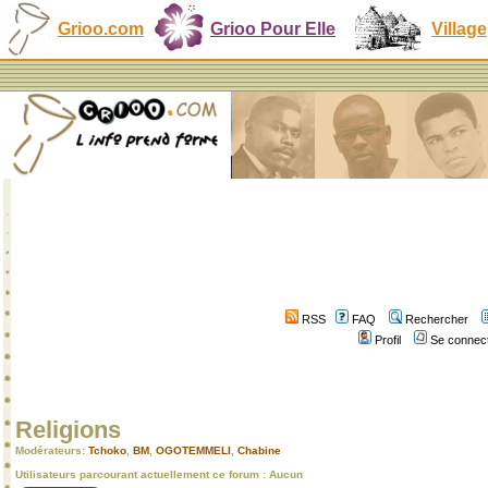
Grioo.com
Grioo Pour Elle
Village
RSS
FAQ
Rechercher
Profil
Se connect
Religions
Modérateurs:
Tchoko
,
BM
,
OGOTEMMELI
,
Chabine
Utilisateurs parcourant actuellement ce forum : Aucun