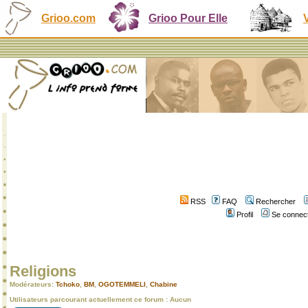
Grioo.com
Grioo Pour Elle
RSS
FAQ
Rechercher
Profil
Se connect
Religions
Modérateurs:
Tchoko
,
BM
,
OGOTEMMELI
,
Chabine
Utilisateurs parcourant actuellement ce forum : Aucun