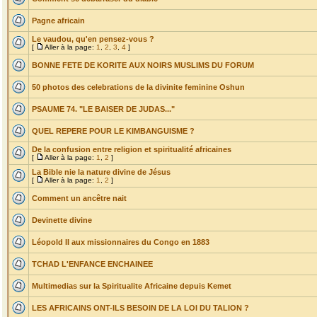
Pagne africain
Le vaudou, qu'en pensez-vous ?
[
Aller à la page:
1
,
2
,
3
,
4
]
BONNE FETE DE KORITE AUX NOIRS MUSLIMS DU FORUM
50 photos des celebrations de la divinite feminine Oshun
PSAUME 74. "LE BAISER DE JUDAS..."
QUEL REPERE POUR LE KIMBANGUISME ?
De la confusion entre religion et spiritualité africaines
[
Aller à la page:
1
,
2
]
La Bible nie la nature divine de Jésus
[
Aller à la page:
1
,
2
]
Comment un ancêtre nait
Devinette divine
Léopold II aux missionnaires du Congo en 1883
TCHAD L'ENFANCE ENCHAINEE
Multimedias sur la Spiritualite Africaine depuis Kemet
LES AFRICAINS ONT-ILS BESOIN DE LA LOI DU TALION ?