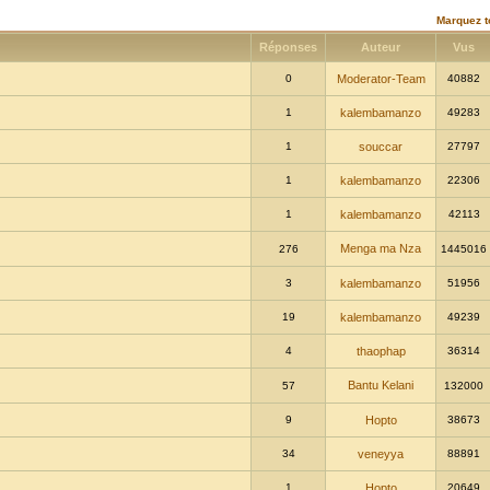
Marquez t
Réponses
Auteur
Vus
0
Moderator-Team
40882
1
kalembamanzo
49283
1
souccar
27797
1
kalembamanzo
22306
1
kalembamanzo
42113
Menga ma Nza
276
1445016
3
kalembamanzo
51956
19
kalembamanzo
49239
4
thaophap
36314
Bantu Kelani
57
132000
9
Hopto
38673
34
veneyya
88891
1
Hopto
20649