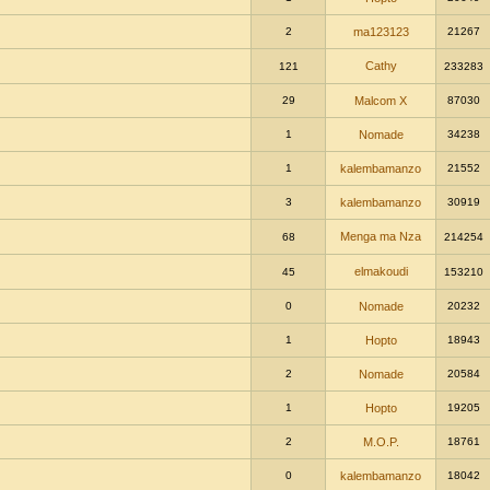
2
ma123123
21267
Cathy
121
233283
29
Malcom X
87030
1
Nomade
34238
1
kalembamanzo
21552
3
kalembamanzo
30919
Menga ma Nza
68
214254
elmakoudi
45
153210
0
Nomade
20232
1
Hopto
18943
2
Nomade
20584
1
Hopto
19205
2
M.O.P.
18761
0
kalembamanzo
18042