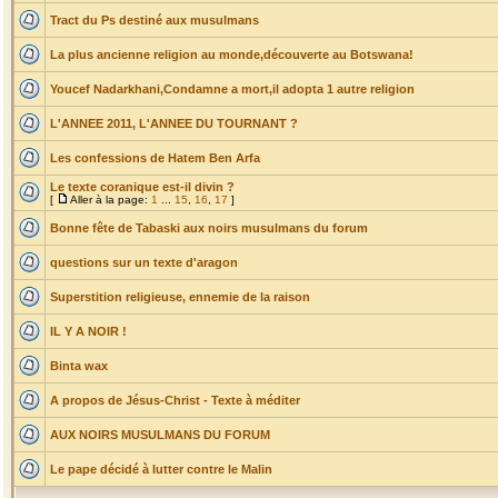
Tract du Ps destiné aux musulmans
La plus ancienne religion au monde,découverte au Botswana!
Youcef Nadarkhani,Condamne a mort,il adopta 1 autre religion
L'ANNEE 2011, L'ANNEE DU TOURNANT ?
Les confessions de Hatem Ben Arfa
Le texte coranique est-il divin ?
[
Aller à la page:
1
...
15
,
16
,
17
]
Bonne fête de Tabaski aux noirs musulmans du forum
questions sur un texte d'aragon
Superstition religieuse, ennemie de la raison
IL Y A NOIR !
Binta wax
A propos de Jésus-Christ - Texte à méditer
AUX NOIRS MUSULMANS DU FORUM
Le pape décidé à lutter contre le Malin