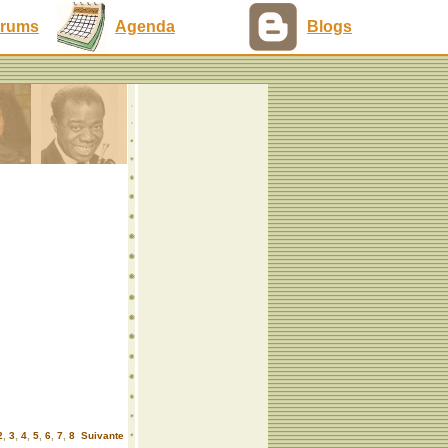
rums
Agenda
Blogs
2
,
3
,
4
,
5
,
6
,
7
,
8
Suivante