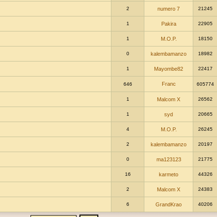
2
numero 7
21245
1
Pakira
22905
1
M.O.P.
18150
0
kalembamanzo
18982
1
Mayombe82
22417
Franc
646
605774
1
Malcom X
26562
1
syd
20665
4
M.O.P.
26245
2
kalembamanzo
20197
0
ma123123
21775
16
karmeto
44326
2
Malcom X
24383
6
GrandKrao
40206