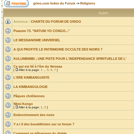
grioo.com Index du Forum
->
Religions
Sujets
Annonce :
CHARTE DU FORUM DE GRIOO
Psaume 73. "NATUNI YO CONGO..."
LE MESSIANISME UNIVERSEL
A QUI PROFITE LE PATRIMOINE OCCULTE DES NOIRS ?
KULUMBIMBI ; UNE PISTE POUR L'INDEPENDANCE SPIRITUELLE DE L'
Ce qui est lié à l'ère du Verseau
[
Aller à la page:
1
...
5
,
6
,
7
]
L'ERE KIMBANGUISTE
LA KIMBANGULOGIE
Pâques chrétiennes
Nkisi Kongo
[
Aller à la page:
1
,
2
]
Endoctrinement des noirs
Y a t il des bouddhistes sur ce forum ?
Comment se débarraser du diable