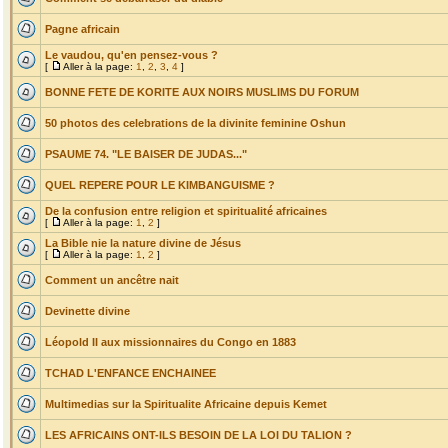
Pagne africain
Le vaudou, qu'en pensez-vous ?
[
Aller à la page:
1
,
2
,
3
,
4
]
BONNE FETE DE KORITE AUX NOIRS MUSLIMS DU FORUM
50 photos des celebrations de la divinite feminine Oshun
PSAUME 74. "LE BAISER DE JUDAS..."
QUEL REPERE POUR LE KIMBANGUISME ?
De la confusion entre religion et spiritualité africaines
[
Aller à la page:
1
,
2
]
La Bible nie la nature divine de Jésus
[
Aller à la page:
1
,
2
]
Comment un ancêtre nait
Devinette divine
Léopold II aux missionnaires du Congo en 1883
TCHAD L'ENFANCE ENCHAINEE
Multimedias sur la Spiritualite Africaine depuis Kemet
LES AFRICAINS ONT-ILS BESOIN DE LA LOI DU TALION ?