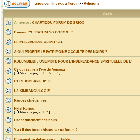
grioo.com Index du Forum
->
Religions
Sujets
Annonce :
CHARTE DU FORUM DE GRIOO
Psaume 73. "NATUNI YO CONGO..."
LE MESSIANISME UNIVERSEL
A QUI PROFITE LE PATRIMOINE OCCULTE DES NOIRS ?
KULUMBIMBI ; UNE PISTE POUR L'INDEPENDANCE SPIRITUELLE DE L'
Ce qui est lié à l'ère du Verseau
[
Aller à la page:
1
...
5
,
6
,
7
]
L'ERE KIMBANGUISTE
LA KIMBANGULOGIE
Pâques chrétiennes
Nkisi Kongo
[
Aller à la page:
1
,
2
]
Endoctrinement des noirs
Y a t il des bouddhistes sur ce forum ?
Comment se débarraser du diable