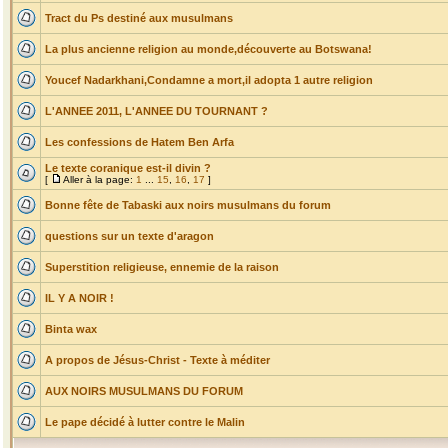
Tract du Ps destiné aux musulmans
La plus ancienne religion au monde,découverte au Botswana!
Youcef Nadarkhani,Condamne a mort,il adopta 1 autre religion
L'ANNEE 2011, L'ANNEE DU TOURNANT ?
Les confessions de Hatem Ben Arfa
Le texte coranique est-il divin ?
[
Aller à la page:
1
...
15
,
16
,
17
]
Bonne fête de Tabaski aux noirs musulmans du forum
questions sur un texte d'aragon
Superstition religieuse, ennemie de la raison
IL Y A NOIR !
Binta wax
A propos de Jésus-Christ - Texte à méditer
AUX NOIRS MUSULMANS DU FORUM
Le pape décidé à lutter contre le Malin