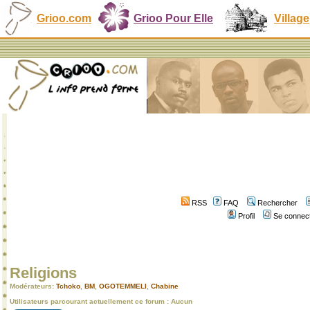
Grioo.com
Grioo Pour Elle
Village
RSS
FAQ
Rechercher
Profil
Se connect
Religions
Modérateurs:
Tchoko
,
BM
,
OGOTEMMELI
,
Chabine
Utilisateurs parcourant actuellement ce forum : Aucun