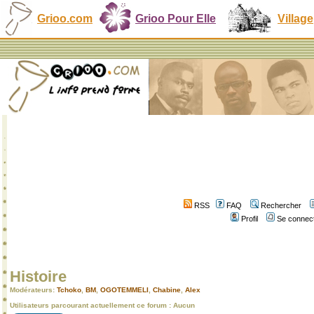
Grioo.com
Grioo Pour Elle
Village
RSS
FAQ
Rechercher
Profil
Se connect
Histoire
Modérateurs:
Tchoko
,
BM
,
OGOTEMMELI
,
Chabine
,
Alex
Utilisateurs parcourant actuellement ce forum : Aucun