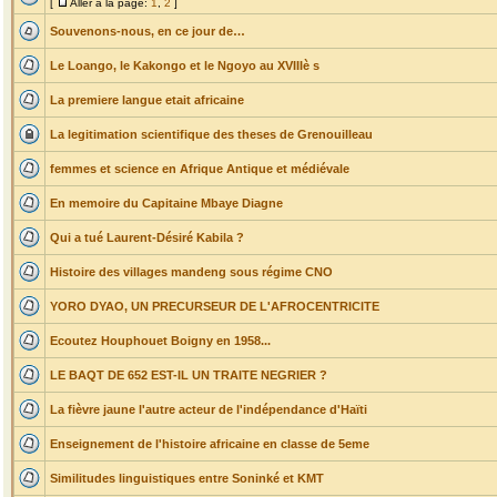
[
Aller à la page:
1
,
2
]
Souvenons-nous, en ce jour de…
Le Loango, le Kakongo et le Ngoyo au XVIIIè s
La premiere langue etait africaine
La legitimation scientifique des theses de Grenouilleau
femmes et science en Afrique Antique et médiévale
En memoire du Capitaine Mbaye Diagne
Qui a tué Laurent-Désiré Kabila ?
Histoire des villages mandeng sous régime CNO
YORO DYAO, UN PRECURSEUR DE L'AFROCENTRICITE
Ecoutez Houphouet Boigny en 1958...
LE BAQT DE 652 EST-IL UN TRAITE NEGRIER ?
La fièvre jaune l'autre acteur de l'indépendance d'Haïti
Enseignement de l'histoire africaine en classe de 5eme
Similitudes linguistiques entre Soninké et KMT