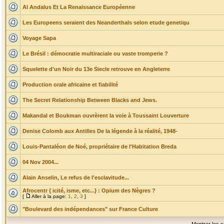
Al Andalus Et La Renaissance Européenne
Les Europeens seraient des Neanderthals selon etude genetiqu
Voyage Sapa
Le Brésil : démocratie multiraciale ou vaste tromperie ?
Squelette d'un Noir du 13e Siecle retrouve en Angleterre
Production orale africaine et fiabilité
The Secret Relationship Between Blacks and Jews.
Makandal et Boukman ouvrèrent la voie à Toussaint Louverture
Denise Colomb aux Antilles De la légende à la réalité, 1948-
Louis-Pantaléon de Noé, propriétaire de l'Habitation Breda
04 Nov 2004...
Alain Anselin, Le refus de l'esclavitude...
Afrocentr { icité, isme, etc...} : Opium des Nègres ?
[
Aller à la page:
1
,
2
,
3
]
"Boulevard des indépendances" sur France Culture