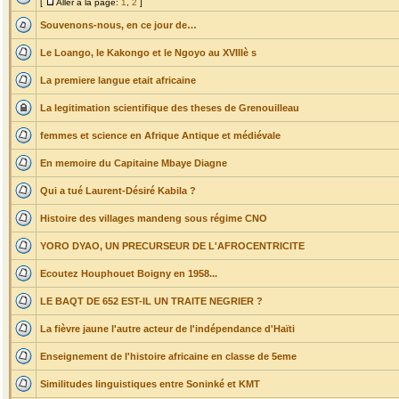
[
Aller à la page:
1
,
2
]
Souvenons-nous, en ce jour de…
Le Loango, le Kakongo et le Ngoyo au XVIIIè s
La premiere langue etait africaine
La legitimation scientifique des theses de Grenouilleau
femmes et science en Afrique Antique et médiévale
En memoire du Capitaine Mbaye Diagne
Qui a tué Laurent-Désiré Kabila ?
Histoire des villages mandeng sous régime CNO
YORO DYAO, UN PRECURSEUR DE L'AFROCENTRICITE
Ecoutez Houphouet Boigny en 1958...
LE BAQT DE 652 EST-IL UN TRAITE NEGRIER ?
La fièvre jaune l'autre acteur de l'indépendance d'Haïti
Enseignement de l'histoire africaine en classe de 5eme
Similitudes linguistiques entre Soninké et KMT