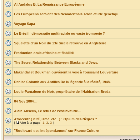
Al Andalus Et La Renaissance Européenne
Les Europeens seraient des Neanderthals selon etude genetiqu
Voyage Sapa
Le Brésil : démocratie multiraciale ou vaste tromperie ?
Squelette d'un Noir du 13e Siecle retrouve en Angleterre
Production orale africaine et fiabilité
The Secret Relationship Between Blacks and Jews.
Makandal et Boukman ouvrèrent la voie à Toussaint Louverture
Denise Colomb aux Antilles De la légende à la réalité, 1948-
Louis-Pantaléon de Noé, propriétaire de l'Habitation Breda
04 Nov 2004...
Alain Anselin, Le refus de l'esclavitude...
Afrocentr { icité, isme, etc...} : Opium des Nègres ?
[
Aller à la page:
1
,
2
,
3
]
"Boulevard des indépendances" sur France Culture