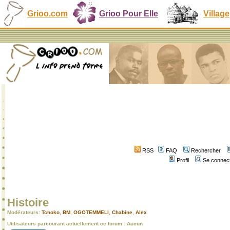
Grioo.com
Grioo Pour Elle
Village
RSS
FAQ
Rechercher
Profil
Se connect
Histoire
Modérateurs:
Tchoko
,
BM
,
OGOTEMMELI
,
Chabine
,
Alex
Utilisateurs parcourant actuellement ce forum : Aucun