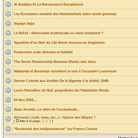
Al Andalus Et La Renaissance Européenne
Les Europeens seraient des Neanderthals selon etude genetiqu
Voyage Sapa
Le Brésil : démocratie multiraciale ou vaste tromperie ?
Squelette d'un Noir du 13e Siecle retrouve en Angleterre
Production orale africaine et fiabilité
The Secret Relationship Between Blacks and Jews.
Makandal et Boukman ouvrèrent la voie à Toussaint Louverture
Denise Colomb aux Antilles De la légende à la réalité, 1948-
Louis-Pantaléon de Noé, propriétaire de l'Habitation Breda
04 Nov 2004...
Alain Anselin, Le refus de l'esclavitude...
Afrocentr { icité, isme, etc...} : Opium des Nègres ?
[
Aller à la page:
1
,
2
,
3
]
"Boulevard des indépendances" sur France Culture