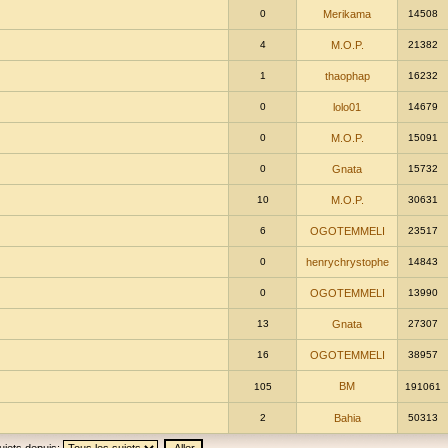
0
Merikama
14508
4
M.O.P.
21382
1
thaophap
16232
0
lolo01
14679
0
M.O.P.
15091
0
Gnata
15732
10
M.O.P.
30631
6
OGOTEMMELI
23517
0
henrychrystophe
14843
0
OGOTEMMELI
13990
13
Gnata
27307
16
OGOTEMMELI
38957
BM
105
191061
2
Bahia
50313