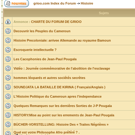
grioo.com Index du Forum
->
Histoire
Sujets
Annonce :
CHARTE DU FORUM DE GRIOO
Decouvrir les Peuples du Cameroun
Histoire Precoloniale: arrivee Allemande au royaume Bamoun
Escroquerie intellectuelle ?
Les Cacophonies de Jean-Paul Pougala
Vidéo : Journée commémorative de l'abolition de l'esclavage
hommes léopards et autres sociétés secrètes
SOUNDJATA LA BATAILLE DE KIRINA ( Français/Anglais )
L'Histoire Politique du Cameroun apres l'independance
Quelques Remarques sur les dernières Sorties de J-P Pougala
HISTORY:Mise au point sur les errements de Jean-Paul Pougala
BÜCHER-VORSTELLUNG: Histoire Des « Traites Négrières »
Quel est votre Philosophe Afro préféré ? .