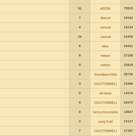
31
ARDIN
75525
7
Marvel
24542
4
samuel
19234
24
samuel
51858
6
elias
24541
8
melost
27268
0
melost
15819
0
Soundjata Kéita
28736
3
OGOTEMMELI
23486
0
afrobeat
14019
9
OGOTEMMELI
26470
0
henrychrystophe
13837
0
sang froid
15127
7
OGOTEMMELI
27267