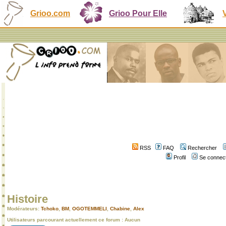
Grioo.com
Grioo Pour Elle
RSS
FAQ
Rechercher
Profil
Se connect
Histoire
Modérateurs:
Tchoko
,
BM
,
OGOTEMMELI
,
Chabine
,
Alex
Utilisateurs parcourant actuellement ce forum : Aucun