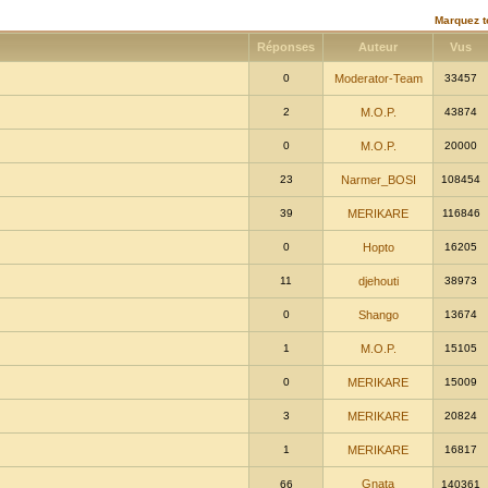
Marquez t
Réponses
Auteur
Vus
0
Moderator-Team
33457
2
M.O.P.
43874
0
M.O.P.
20000
23
Narmer_BOSI
108454
39
MERIKARE
116846
0
Hopto
16205
11
djehouti
38973
0
Shango
13674
1
M.O.P.
15105
0
MERIKARE
15009
3
MERIKARE
20824
1
MERIKARE
16817
Gnata
66
140361