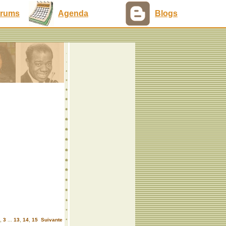
rums
Agenda
Blogs
,
3
...
13
,
14
,
15
Suivante