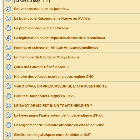
[
Aller à la page:
1
,
2
]
Souvenons-nous, en ce jour de…
Le Loango, le Kakongo et le Ngoyo au XVIIIè s
La premiere langue etait africaine
La legitimation scientifique des theses de Grenouilleau
femmes et science en Afrique Antique et médiévale
En memoire du Capitaine Mbaye Diagne
Qui a tué Laurent-Désiré Kabila ?
Histoire des villages mandeng sous régime CNO
YORO DYAO, UN PRECURSEUR DE L'AFROCENTRICITE
Ecoutez Houphouet Boigny en 1958...
LE BAQT DE 652 EST-IL UN TRAITE NEGRIER ?
La fièvre jaune l'autre acteur de l'indépendance d'Haïti
Enseignement de l'histoire africaine en classe de 5eme
Similitudes linguistiques entre Soninké et KMT