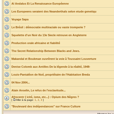
Al Andalus Et La Renaissance Européenne
Les Europeens seraient des Neanderthals selon etude genetiqu
Voyage Sapa
Le Brésil : démocratie multiraciale ou vaste tromperie ?
Squelette d'un Noir du 13e Siecle retrouve en Angleterre
Production orale africaine et fiabilité
The Secret Relationship Between Blacks and Jews.
Makandal et Boukman ouvrèrent la voie à Toussaint Louverture
Denise Colomb aux Antilles De la légende à la réalité, 1948-
Louis-Pantaléon de Noé, propriétaire de l'Habitation Breda
04 Nov 2004...
Alain Anselin, Le refus de l'esclavitude...
Afrocentr { icité, isme, etc...} : Opium des Nègres ?
[
Aller à la page:
1
,
2
,
3
]
"Boulevard des indépendances" sur France Culture