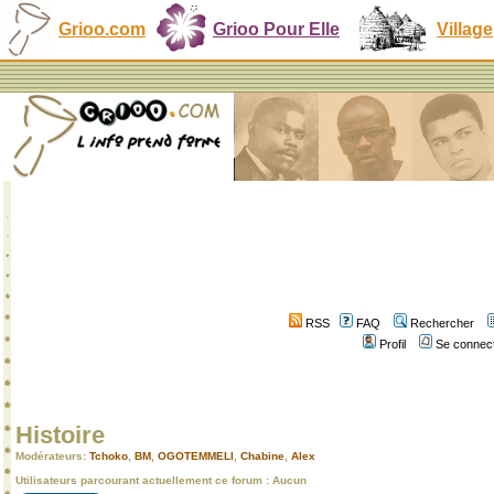
Grioo.com
Grioo Pour Elle
Village
RSS
FAQ
Rechercher
Profil
Se connect
Histoire
Modérateurs:
Tchoko
,
BM
,
OGOTEMMELI
,
Chabine
,
Alex
Utilisateurs parcourant actuellement ce forum : Aucun