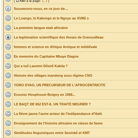
[
Aller à la page:
1
,
2
]
Souvenons-nous, en ce jour de…
Le Loango, le Kakongo et le Ngoyo au XVIIIè s
La premiere langue etait africaine
La legitimation scientifique des theses de Grenouilleau
femmes et science en Afrique Antique et médiévale
En memoire du Capitaine Mbaye Diagne
Qui a tué Laurent-Désiré Kabila ?
Histoire des villages mandeng sous régime CNO
YORO DYAO, UN PRECURSEUR DE L'AFROCENTRICITE
Ecoutez Houphouet Boigny en 1958...
LE BAQT DE 652 EST-IL UN TRAITE NEGRIER ?
La fièvre jaune l'autre acteur de l'indépendance d'Haïti
Enseignement de l'histoire africaine en classe de 5eme
Similitudes linguistiques entre Soninké et KMT