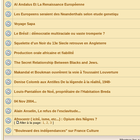
Al Andalus Et La Renaissance Européenne
Les Europeens seraient des Neanderthals selon etude genetiqu
Voyage Sapa
Le Brésil : démocratie multiraciale ou vaste tromperie ?
Squelette d'un Noir du 13e Siecle retrouve en Angleterre
Production orale africaine et fiabilité
The Secret Relationship Between Blacks and Jews.
Makandal et Boukman ouvrèrent la voie à Toussaint Louverture
Denise Colomb aux Antilles De la légende à la réalité, 1948-
Louis-Pantaléon de Noé, propriétaire de l'Habitation Breda
04 Nov 2004...
Alain Anselin, Le refus de l'esclavitude...
Afrocentr { icité, isme, etc...} : Opium des Nègres ?
[
Aller à la page:
1
,
2
,
3
]
"Boulevard des indépendances" sur France Culture