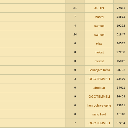
31
ARDIN
75511
7
Marvel
24532
4
samuel
19222
24
samuel
51847
6
elias
24535
8
melost
27258
0
melost
15812
0
Soundjata Kéita
28732
3
OGOTEMMELI
23480
0
afrobeat
14011
9
OGOTEMMELI
26458
0
henrychrystophe
13831
0
sang froid
15118
7
OGOTEMMELI
27254