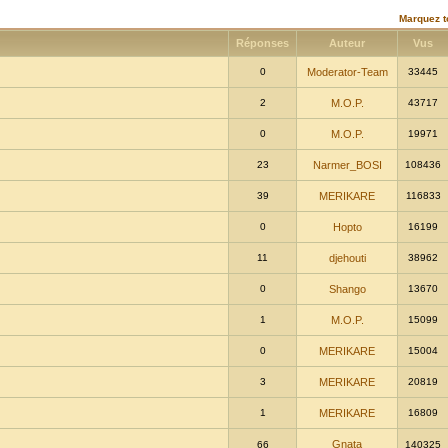
Marquez t
Réponses
Auteur
Vus
0
Moderator-Team
33445
2
M.O.P.
43717
0
M.O.P.
19971
23
Narmer_BOSI
108436
39
MERIKARE
116833
0
Hopto
16199
11
djehouti
38962
0
Shango
13670
1
M.O.P.
15099
0
MERIKARE
15004
3
MERIKARE
20819
1
MERIKARE
16809
Gnata
66
140325