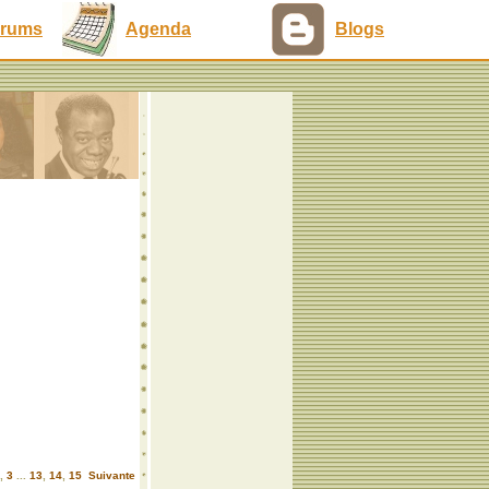
rums
Agenda
Blogs
,
3
...
13
,
14
,
15
Suivante