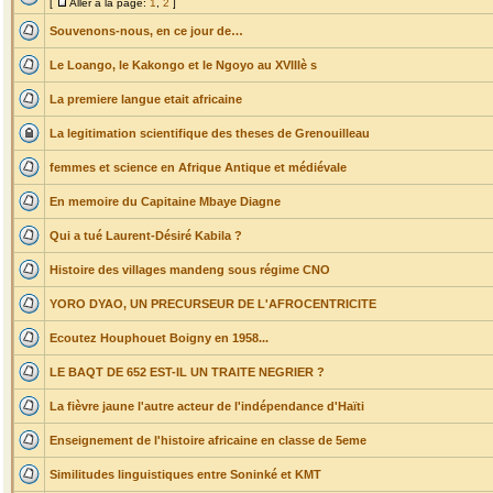
[
Aller à la page:
1
,
2
]
Souvenons-nous, en ce jour de…
Le Loango, le Kakongo et le Ngoyo au XVIIIè s
La premiere langue etait africaine
La legitimation scientifique des theses de Grenouilleau
femmes et science en Afrique Antique et médiévale
En memoire du Capitaine Mbaye Diagne
Qui a tué Laurent-Désiré Kabila ?
Histoire des villages mandeng sous régime CNO
YORO DYAO, UN PRECURSEUR DE L'AFROCENTRICITE
Ecoutez Houphouet Boigny en 1958...
LE BAQT DE 652 EST-IL UN TRAITE NEGRIER ?
La fièvre jaune l'autre acteur de l'indépendance d'Haïti
Enseignement de l'histoire africaine en classe de 5eme
Similitudes linguistiques entre Soninké et KMT