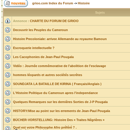
grioo.com Index du Forum
->
Histoire
Sujets
Annonce :
CHARTE DU FORUM DE GRIOO
Decouvrir les Peuples du Cameroun
Histoire Precoloniale: arrivee Allemande au royaume Bamoun
Escroquerie intellectuelle ?
Les Cacophonies de Jean-Paul Pougala
Vidéo : Journée commémorative de l'abolition de l'esclavage
hommes léopards et autres sociétés secrètes
SOUNDJATA LA BATAILLE DE KIRINA ( Français/Anglais )
L'Histoire Politique du Cameroun apres l'independance
Quelques Remarques sur les dernières Sorties de J-P Pougala
HISTORY:Mise au point sur les errements de Jean-Paul Pougala
BÜCHER-VORSTELLUNG: Histoire Des « Traites Négrières »
Quel est votre Philosophe Afro préféré ? .