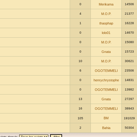
0
Merikama
14506
4
M.O.P.
21377
1
thaophap
16228
0
lolo01
14670
0
M.O.P.
15080
0
Gnata
15723
10
M.O.P.
30621
6
OGOTEMMELI
23506
0
henrychrystophe
14831
0
OGOTEMMELI
13982
13
Gnata
27297
16
OGOTEMMELI
38943
BM
105
191029
2
Bahia
50304