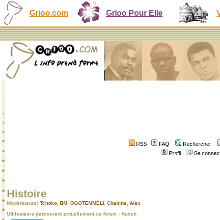
Grioo.com
Grioo Pour Elle
RSS
FAQ
Rechercher
Profil
Se connect
Histoire
Modérateurs:
Tchoko
,
BM
,
OGOTEMMELI
,
Chabine
,
Alex
Utilisateurs parcourant actuellement ce forum : Aucun