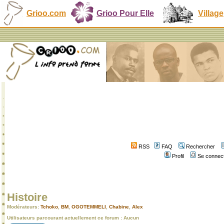
Grioo.com
Grioo Pour Elle
Village
RSS
FAQ
Rechercher
Profil
Se connect
Histoire
Modérateurs:
Tchoko
,
BM
,
OGOTEMMELI
,
Chabine
,
Alex
Utilisateurs parcourant actuellement ce forum : Aucun