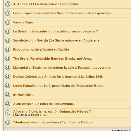
Al Andalus Et La Renaissance Européenne
Les Europeens seraient des Neanderthals selon etude genetiqu
Voyage Sapa
Le Brésil : démocratie multiraciale ou vaste tromperie ?
Squelette d'un Noir du 13e Siecle retrouve en Angleterre
Production orale africaine et fiabilité
The Secret Relationship Between Blacks and Jews.
Makandal et Boukman ouvrèrent la voie à Toussaint Louverture
Denise Colomb aux Antilles De la légende à la réalité, 1948-
Louis-Pantaléon de Noé, propriétaire de l'Habitation Breda
04 Nov 2004...
Alain Anselin, Le refus de l'esclavitude...
Afrocentr { icité, isme, etc...} : Opium des Nègres ?
[
Aller à la page:
1
,
2
,
3
]
"Boulevard des indépendances" sur France Culture