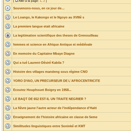
[
Aller à la page:
1
,
2
]
Souvenons-nous, en ce jour de…
Le Loango, le Kakongo et le Ngoyo au XVIIIè s
La premiere langue etait africaine
La legitimation scientifique des theses de Grenouilleau
femmes et science en Afrique Antique et médiévale
En memoire du Capitaine Mbaye Diagne
Qui a tué Laurent-Désiré Kabila ?
Histoire des villages mandeng sous régime CNO
YORO DYAO, UN PRECURSEUR DE L'AFROCENTRICITE
Ecoutez Houphouet Boigny en 1958...
LE BAQT DE 652 EST-IL UN TRAITE NEGRIER ?
La fièvre jaune l'autre acteur de l'indépendance d'Haïti
Enseignement de l'histoire africaine en classe de 5eme
Similitudes linguistiques entre Soninké et KMT