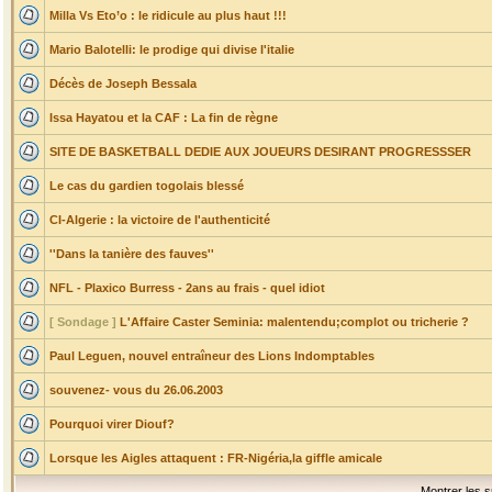
Milla Vs Eto’o : le ridicule au plus haut !!!
Mario Balotelli: le prodige qui divise l'italie
Décès de Joseph Bessala
Issa Hayatou et la CAF : La fin de règne
SITE DE BASKETBALL DEDIE AUX JOUEURS DESIRANT PROGRESSSER
Le cas du gardien togolais blessé
CI-Algerie : la victoire de l'authenticité
''Dans la tanière des fauves''
NFL - Plaxico Burress - 2ans au frais - quel idiot
[ Sondage ]
L'Affaire Caster Seminia: malentendu;complot ou tricherie ?
Paul Leguen, nouvel entraîneur des Lions Indomptables
souvenez- vous du 26.06.2003
Pourquoi virer Diouf?
Lorsque les Aigles attaquent : FR-Nigéria,la giffle amicale
Montrer les s