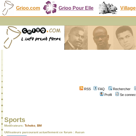
Grioo.com
Grioo Pour Elle
Village
RSS
FAQ
Rechercher
Profil
Se connect
Sports
Modérateurs:
Tchoko
,
BM
Utilisateurs parcourant actuellement ce forum : Aucun