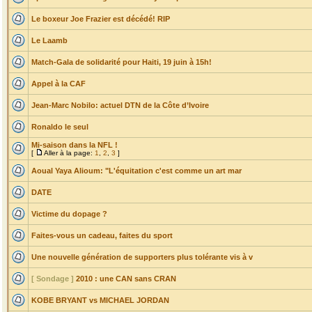
Le boxeur Joe Frazier est décédé! RIP
Le Laamb
Match-Gala de solidarité pour Haiti, 19 juin à 15h!
Appel à la CAF
Jean-Marc Nobilo: actuel DTN de la Côte d’Ivoire
Ronaldo le seul
Mi-saison dans la NFL !
[
Aller à la page:
1
,
2
,
3
]
Aoual Yaya Alioum: "L'équitation c'est comme un art mar
DATE
Victime du dopage ?
Faites-vous un cadeau, faites du sport
Une nouvelle génération de supporters plus tolérante vis à v
[ Sondage ]
2010 : une CAN sans CRAN
KOBE BRYANT vs MICHAEL JORDAN