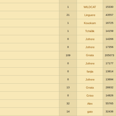
1
WILDCAT
15330
21
Linguere
43557
1
Kouokam
16725
1
Tchiélik
14159
0
Jofrere
14266
0
Jofrere
17356
Gnata
109
205073
0
Jofrere
17177
0
fanjia
13814
0
Jofrere
13694
13
Gnata
28932
0
Grioo
14826
32
Alex
55765
14
gato
32436