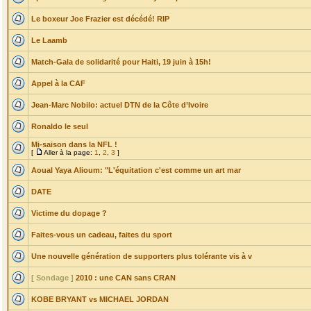
Le boxeur Joe Frazier est décédé! RIP
Le Laamb
Match-Gala de solidarité pour Haiti, 19 juin à 15h!
Appel à la CAF
Jean-Marc Nobilo: actuel DTN de la Côte d’Ivoire
Ronaldo le seul
Mi-saison dans la NFL !
[
Aller à la page:
1
,
2
,
3
]
Aoual Yaya Alioum: "L'équitation c'est comme un art mar
DATE
Victime du dopage ?
Faites-vous un cadeau, faites du sport
Une nouvelle génération de supporters plus tolérante vis à v
[ Sondage ]
2010 : une CAN sans CRAN
KOBE BRYANT vs MICHAEL JORDAN