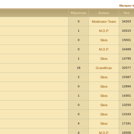
Marquez t
Réponses
Auteur
Vus
0
Moderator-Team
34203
1
M.O.P.
43315
0
Slixis
15001
0
M.O.P.
24469
1
Slixis
14795
18
GrandKrao
32577
2
Slixis
15387
0
Slixis
12894
1
Slixis
14301
0
Slixis
13250
0
Slixis
13163
4
Slixis
17181
4
M.O.P.
16508