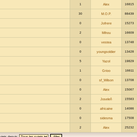
1
Alex
16815
30
M.O.P.
88439
0
Jofrere
15273
2
Mihou
16609
0
vestea
13748
0
youngsoldier
13428
5
Yazol
19829
1
Grioo
16611
0
sf_Wilson
13708
0
Alex
15067
2
Joseleñ
15583
0
africaine
14086
0
sidesma
17508
2
Alex
25232
ujets depuis: