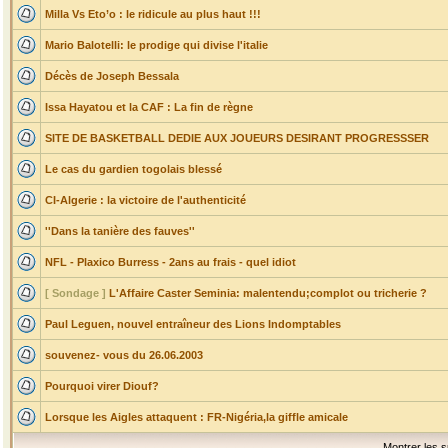
Milla Vs Eto’o : le ridicule au plus haut !!!
Mario Balotelli: le prodige qui divise l'italie
Décès de Joseph Bessala
Issa Hayatou et la CAF : La fin de règne
SITE DE BASKETBALL DEDIE AUX JOUEURS DESIRANT PROGRESSSER
Le cas du gardien togolais blessé
CI-Algerie : la victoire de l'authenticité
''Dans la tanière des fauves''
NFL - Plaxico Burress - 2ans au frais - quel idiot
[ Sondage ]
L'Affaire Caster Seminia: malentendu;complot ou tricherie ?
Paul Leguen, nouvel entraîneur des Lions Indomptables
souvenez- vous du 26.06.2003
Pourquoi virer Diouf?
Lorsque les Aigles attaquent : FR-Nigéria,la giffle amicale
Montrer les s