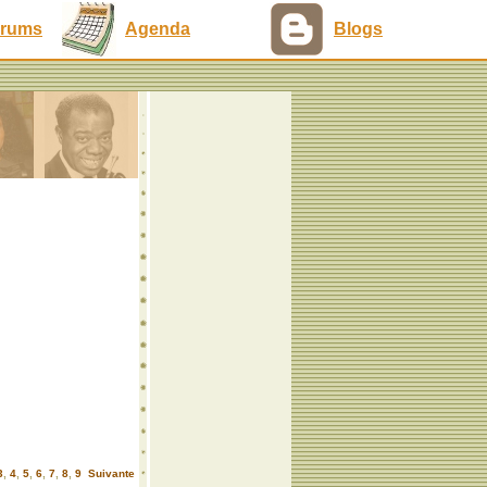
rums
Agenda
Blogs
3
,
4
,
5
,
6
,
7
,
8
,
9
Suivante