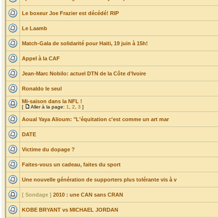
Le boxeur Joe Frazier est décédé! RIP
Le Laamb
Match-Gala de solidarité pour Haiti, 19 juin à 15h!
Appel à la CAF
Jean-Marc Nobilo: actuel DTN de la Côte d’Ivoire
Ronaldo le seul
Mi-saison dans la NFL !
[
Aller à la page:
1
,
2
,
3
]
Aoual Yaya Alioum: "L'équitation c'est comme un art mar
DATE
Victime du dopage ?
Faites-vous un cadeau, faites du sport
Une nouvelle génération de supporters plus tolérante vis à v
[ Sondage ]
2010 : une CAN sans CRAN
KOBE BRYANT vs MICHAEL JORDAN