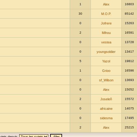
1
Alex
16803
30
M.O.P.
85142
0
Jofrere
15263
2
Mihou
16591
0
vestea
13728
0
youngsoldier
13417
5
Yazol
19812
1
Grioo
16596
0
sf_Wilson
13693
0
Alex
15052
2
Joseleñ
15572
0
africaine
14075
0
sidesma
17495
2
Alex
25215
ujets depuis: