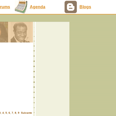
rums
Agenda
Blogs
3
,
4
,
5
,
6
,
7
,
8
,
9
Suivante