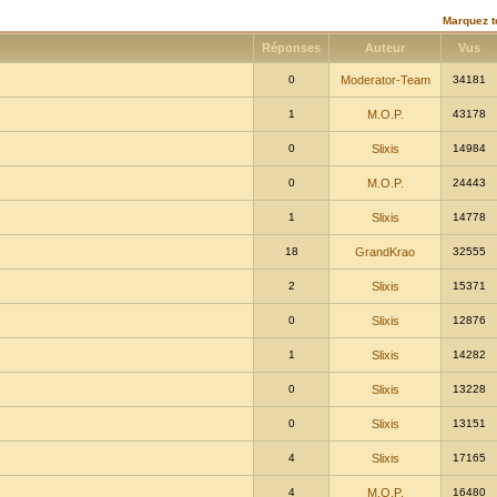
Marquez t
Réponses
Auteur
Vus
0
Moderator-Team
34181
1
M.O.P.
43178
0
Slixis
14984
0
M.O.P.
24443
1
Slixis
14778
18
GrandKrao
32555
2
Slixis
15371
0
Slixis
12876
1
Slixis
14282
0
Slixis
13228
0
Slixis
13151
4
Slixis
17165
4
M.O.P.
16480