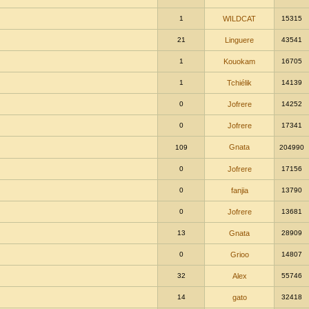
1
WILDCAT
15315
21
Linguere
43541
1
Kouokam
16705
1
Tchiélik
14139
0
Jofrere
14252
0
Jofrere
17341
Gnata
109
204990
0
Jofrere
17156
0
fanjia
13790
0
Jofrere
13681
13
Gnata
28909
0
Grioo
14807
32
Alex
55746
14
gato
32418