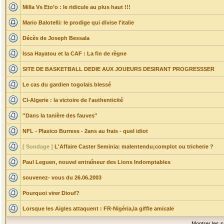
Milla Vs Eto’o : le ridicule au plus haut !!!
Mario Balotelli: le prodige qui divise l'italie
Décès de Joseph Bessala
Issa Hayatou et la CAF : La fin de règne
SITE DE BASKETBALL DEDIE AUX JOUEURS DESIRANT PROGRESSSER
Le cas du gardien togolais blessé
CI-Algerie : la victoire de l'authenticité
''Dans la tanière des fauves''
NFL - Plaxico Burress - 2ans au frais - quel idiot
[ Sondage ]
L'Affaire Caster Seminia: malentendu;complot ou tricherie ?
Paul Leguen, nouvel entraîneur des Lions Indomptables
souvenez- vous du 26.06.2003
Pourquoi virer Diouf?
Lorsque les Aigles attaquent : FR-Nigéria,la giffle amicale
Montrer les s