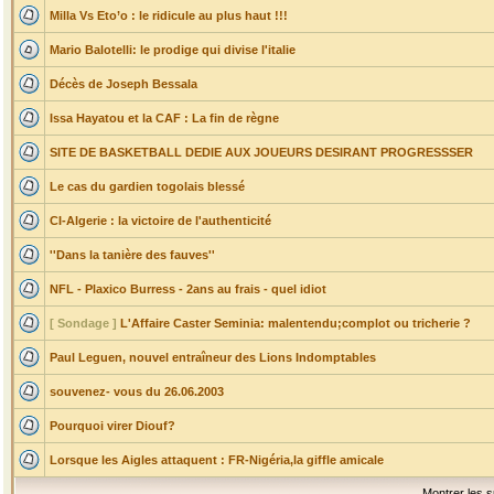
Milla Vs Eto’o : le ridicule au plus haut !!!
Mario Balotelli: le prodige qui divise l'italie
Décès de Joseph Bessala
Issa Hayatou et la CAF : La fin de règne
SITE DE BASKETBALL DEDIE AUX JOUEURS DESIRANT PROGRESSSER
Le cas du gardien togolais blessé
CI-Algerie : la victoire de l'authenticité
''Dans la tanière des fauves''
NFL - Plaxico Burress - 2ans au frais - quel idiot
[ Sondage ]
L'Affaire Caster Seminia: malentendu;complot ou tricherie ?
Paul Leguen, nouvel entraîneur des Lions Indomptables
souvenez- vous du 26.06.2003
Pourquoi virer Diouf?
Lorsque les Aigles attaquent : FR-Nigéria,la giffle amicale
Montrer les s