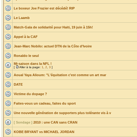
Le boxeur Joe Frazier est décédé! RIP
Le Laamb
Match-Gala de solidarité pour Haiti, 19 juin à 15h!
Appel à la CAF
Jean-Marc Nobilo: actuel DTN de la Côte d’Ivoire
Ronaldo le seul
Mi-saison dans la NFL !
[
Aller à la page:
1
,
2
,
3
]
Aoual Yaya Alioum: "L'équitation c'est comme un art mar
DATE
Victime du dopage ?
Faites-vous un cadeau, faites du sport
Une nouvelle génération de supporters plus tolérante vis à v
[ Sondage ]
2010 : une CAN sans CRAN
KOBE BRYANT vs MICHAEL JORDAN