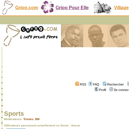
Grioo.com
Grioo Pour Elle
Village
RSS
FAQ
Rechercher
Profil
Se connect
Sports
Modérateurs:
Tchoko
,
BM
Utilisateurs parcourant actuellement ce forum : Aucun