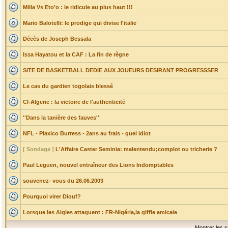
Milla Vs Eto’o : le ridicule au plus haut !!!
Mario Balotelli: le prodige qui divise l'italie
Décès de Joseph Bessala
Issa Hayatou et la CAF : La fin de règne
SITE DE BASKETBALL DEDIE AUX JOUEURS DESIRANT PROGRESSSER
Le cas du gardien togolais blessé
CI-Algerie : la victoire de l'authenticité
''Dans la tanière des fauves''
NFL - Plaxico Burress - 2ans au frais - quel idiot
[ Sondage ]
L'Affaire Caster Seminia: malentendu;complot ou tricherie ?
Paul Leguen, nouvel entraîneur des Lions Indomptables
souvenez- vous du 26.06.2003
Pourquoi virer Diouf?
Lorsque les Aigles attaquent : FR-Nigéria,la giffle amicale
Montrer les s