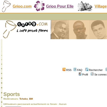
Grioo.com
Grioo Pour Elle
Village
RSS
FAQ
Rechercher
Profil
Se connect
Sports
Modérateurs:
Tchoko
,
BM
Utilisateurs parcourant actuellement ce forum : Aucun