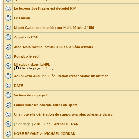
Le boxeur Joe Frazier est décédé! RIP
Le Laamb
Match-Gala de solidarité pour Haiti, 19 juin à 15h!
Appel à la CAF
Jean-Marc Nobilo: actuel DTN de la Côte d’Ivoire
Ronaldo le seul
Mi-saison dans la NFL !
[
Aller à la page:
1
,
2
,
3
]
Aoual Yaya Alioum: "L'équitation c'est comme un art mar
DATE
Victime du dopage ?
Faites-vous un cadeau, faites du sport
Une nouvelle génération de supporters plus tolérante vis à v
[ Sondage ]
2010 : une CAN sans CRAN
KOBE BRYANT vs MICHAEL JORDAN