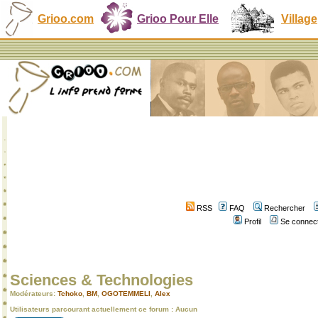
Grioo.com
Grioo Pour Elle
Village
RSS
FAQ
Rechercher
Profil
Se connect
Sciences & Technologies
Modérateurs:
Tchoko
,
BM
,
OGOTEMMELI
,
Alex
Utilisateurs parcourant actuellement ce forum : Aucun