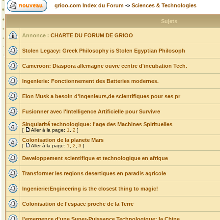
grioo.com Index du Forum
->
Sciences & Technologies
Sujets
Annonce :
CHARTE DU FORUM DE GRIOO
Stolen Legacy: Greek Philosophy is Stolen Egyptian Philosoph
Cameroon: Diaspora allemagne ouvre centre d'incubation Tech.
Ingenierie: Fonctionnement des Batteries modernes.
Elon Musk a besoin d'ingenieurs,de scientifiques pour ses pr
Fusionner avec l'Intelligence Artificielle pour Survivre
Singularité technologique: l'age des Machines Spirituelles
[
Aller à la page:
1
,
2
]
Colonisation de la planete Mars
[
Aller à la page:
1
,
2
,
3
]
Developpement scientifique et technologique en afrique
Transformer les regions desertiques en paradis agricole
Ingenierie:Engineering is the closest thing to magic!
Colonisation de l'espace proche de la Terre
l'emergence d'une Super-Puissance Technologique: la Chine