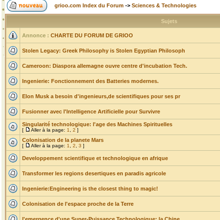
grioo.com Index du Forum
->
Sciences & Technologies
Sujets
Annonce :
CHARTE DU FORUM DE GRIOO
Stolen Legacy: Greek Philosophy is Stolen Egyptian Philosoph
Cameroon: Diaspora allemagne ouvre centre d'incubation Tech.
Ingenierie: Fonctionnement des Batteries modernes.
Elon Musk a besoin d'ingenieurs,de scientifiques pour ses pr
Fusionner avec l'Intelligence Artificielle pour Survivre
Singularité technologique: l'age des Machines Spirituelles
[
Aller à la page:
1
,
2
]
Colonisation de la planete Mars
[
Aller à la page:
1
,
2
,
3
]
Developpement scientifique et technologique en afrique
Transformer les regions desertiques en paradis agricole
Ingenierie:Engineering is the closest thing to magic!
Colonisation de l'espace proche de la Terre
l'emergence d'une Super-Puissance Technologique: la Chine