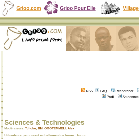
Grioo.com
Grioo Pour Elle
Village
RSS
FAQ
Rechercher
Profil
Se connect
Sciences & Technologies
Modérateurs:
Tchoko
,
BM
,
OGOTEMMELI
,
Alex
Utilisateurs parcourant actuellement ce forum : Aucun