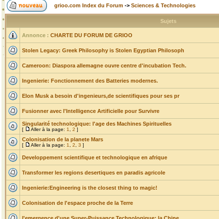
grioo.com Index du Forum
->
Sciences & Technologies
Sujets
Annonce :
CHARTE DU FORUM DE GRIOO
Stolen Legacy: Greek Philosophy is Stolen Egyptian Philosoph
Cameroon: Diaspora allemagne ouvre centre d'incubation Tech.
Ingenierie: Fonctionnement des Batteries modernes.
Elon Musk a besoin d'ingenieurs,de scientifiques pour ses pr
Fusionner avec l'Intelligence Artificielle pour Survivre
Singularité technologique: l'age des Machines Spirituelles
[
Aller à la page:
1
,
2
]
Colonisation de la planete Mars
[
Aller à la page:
1
,
2
,
3
]
Developpement scientifique et technologique en afrique
Transformer les regions desertiques en paradis agricole
Ingenierie:Engineering is the closest thing to magic!
Colonisation de l'espace proche de la Terre
l'emergence d'une Super-Puissance Technologique: la Chine