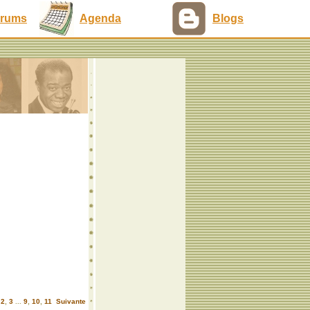
rums
Agenda
Blogs
,
2
,
3
...
9
,
10
,
11
Suivante