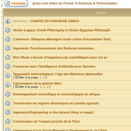
grioo.com Index du Forum
->
Sciences & Technologies
Sujets
Annonce :
CHARTE DU FORUM DE GRIOO
Stolen Legacy: Greek Philosophy is Stolen Egyptian Philosoph
Cameroon: Diaspora allemagne ouvre centre d'incubation Tech.
Ingenierie: Fonctionnement des Batteries modernes.
Elon Musk a besoin d'ingenieurs,de scientifiques pour ses pr
Fusionner avec l'Intelligence Artificielle pour Survivre
Singularité technologique: l'age des Machines Spirituelles
[
Aller à la page:
1
,
2
]
Colonisation de la planete Mars
[
Aller à la page:
1
,
2
,
3
]
Developpement scientifique et technologique en afrique
Transformer les regions desertiques en paradis agricole
Ingenierie:Engineering is the closest thing to magic!
Colonisation de l'espace proche de la Terre
l'emergence d'une Super-Puissance Technologique: la Chine