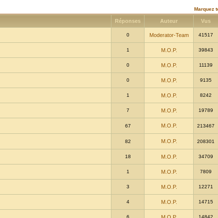
Marquez t
Réponses
Auteur
Vus
0
Moderator-Team
41517
1
M.O.P.
39843
0
M.O.P.
11139
0
M.O.P.
9135
1
M.O.P.
8242
7
M.O.P.
19789
M.O.P.
67
213467
M.O.P.
82
208301
18
M.O.P.
34709
1
M.O.P.
7809
3
M.O.P.
12271
4
M.O.P.
14715
6
M.O.P.
14842