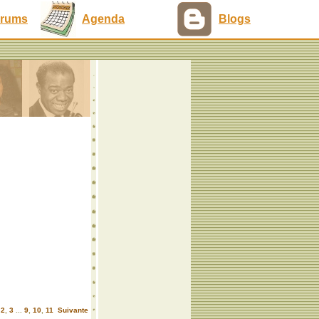
rums
Agenda
Blogs
,
2
,
3
...
9
,
10
,
11
Suivante