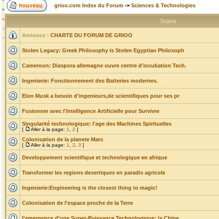
grioo.com Index du Forum
->
Sciences & Technologies
Sujets
Annonce :
CHARTE DU FORUM DE GRIOO
Stolen Legacy: Greek Philosophy is Stolen Egyptian Philosoph
Cameroon: Diaspora allemagne ouvre centre d'incubation Tech.
Ingenierie: Fonctionnement des Batteries modernes.
Elon Musk a besoin d'ingenieurs,de scientifiques pour ses pr
Fusionner avec l'Intelligence Artificielle pour Survivre
Singularité technologique: l'age des Machines Spirituelles
[
Aller à la page:
1
,
2
]
Colonisation de la planete Mars
[
Aller à la page:
1
,
2
,
3
]
Developpement scientifique et technologique en afrique
Transformer les regions desertiques en paradis agricole
Ingenierie:Engineering is the closest thing to magic!
Colonisation de l'espace proche de la Terre
l'emergence d'une Super-Puissance Technologique: la Chine