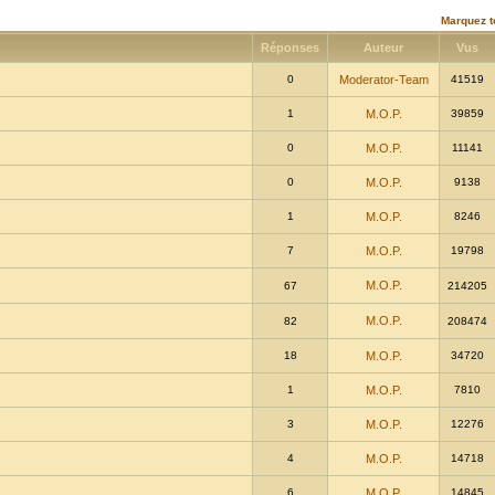
Marquez t
Réponses
Auteur
Vus
0
Moderator-Team
41519
1
M.O.P.
39859
0
M.O.P.
11141
0
M.O.P.
9138
1
M.O.P.
8246
7
M.O.P.
19798
M.O.P.
67
214205
M.O.P.
82
208474
18
M.O.P.
34720
1
M.O.P.
7810
3
M.O.P.
12276
4
M.O.P.
14718
6
M.O.P.
14845