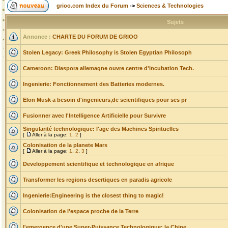
grioo.com Index du Forum
->
Sciences & Technologies
Sujets
Annonce :
CHARTE DU FORUM DE GRIOO
Stolen Legacy: Greek Philosophy is Stolen Egyptian Philosoph
Cameroon: Diaspora allemagne ouvre centre d'incubation Tech.
Ingenierie: Fonctionnement des Batteries modernes.
Elon Musk a besoin d'ingenieurs,de scientifiques pour ses pr
Fusionner avec l'Intelligence Artificielle pour Survivre
Singularité technologique: l'age des Machines Spirituelles
[
Aller à la page:
1
,
2
]
Colonisation de la planete Mars
[
Aller à la page:
1
,
2
,
3
]
Developpement scientifique et technologique en afrique
Transformer les regions desertiques en paradis agricole
Ingenierie:Engineering is the closest thing to magic!
Colonisation de l'espace proche de la Terre
l'emergence d'une Super-Puissance Technologique: la Chine