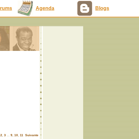
rums
Agenda
Blogs
,
2
,
3
...
9
,
10
,
11
Suivante