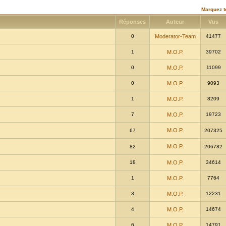
Marquez t
Réponses
Auteur
Vus
0
Moderator-Team
41477
1
M.O.P.
39702
0
M.O.P.
11099
0
M.O.P.
9093
1
M.O.P.
8209
7
M.O.P.
19723
M.O.P.
67
207325
M.O.P.
82
206782
18
M.O.P.
34614
1
M.O.P.
7764
3
M.O.P.
12231
4
M.O.P.
14674
6
M.O.P.
14791