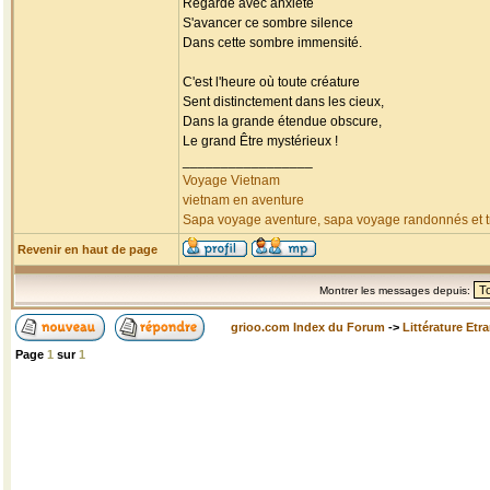
Regarde avec anxiété
S'avancer ce sombre silence
Dans cette sombre immensité.
C'est l'heure où toute créature
Sent distinctement dans les cieux,
Dans la grande étendue obscure,
Le grand Être mystérieux !
_________________
Voyage Vietnam
vietnam en aventure
Sapa voyage aventure, sapa voyage randonnés et tr
Revenir en haut de page
Montrer les messages depuis:
grioo.com Index du Forum
->
Littérature Etr
Page
1
sur
1