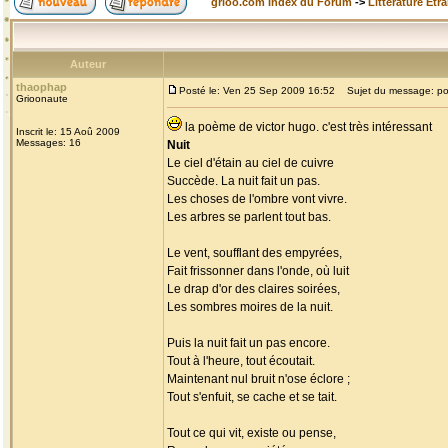
grioo.com Index du Forum
->
Littérature Etr
Auteur
thaophap
Posté le: Ven 25 Sep 2009 16:52
Sujet du message: p
Grioonaute
la poème de victor hugo. c'est très intéressant
Inscrit le: 15 Aoû 2009
Messages: 16
Nuit
Le ciel d'étain au ciel de cuivre
Succède. La nuit fait un pas.
Les choses de l'ombre vont vivre.
Les arbres se parlent tout bas.
Le vent, soufflant des empyrées,
Fait frissonner dans l'onde, où luit
Le drap d'or des claires soirées,
Les sombres moires de la nuit.
Puis la nuit fait un pas encore.
Tout à l'heure, tout écoutait.
Maintenant nul bruit n'ose éclore ;
Tout s'enfuit, se cache et se tait.
Tout ce qui vit, existe ou pense,