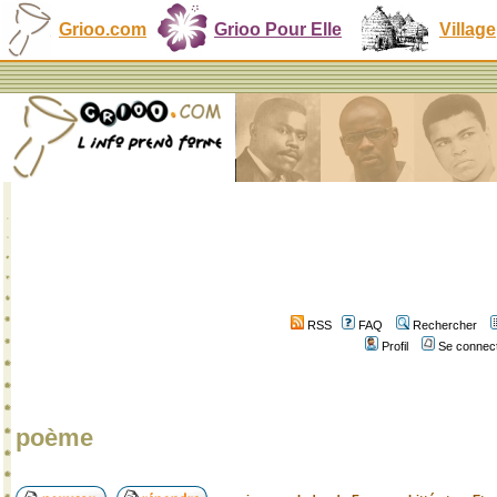
Grioo.com
Grioo Pour Elle
Village
RSS
FAQ
Rechercher
Profil
Se connect
poème