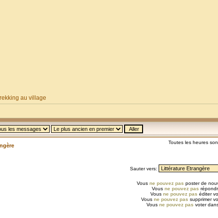
ekking au village
Toutes les heures so
angère
Sauter vers:
Vous
ne pouvez pas
poster de nouv
Vous
ne pouvez pas
répondr
Vous
ne pouvez pas
éditer v
Vous
ne pouvez pas
supprimer v
Vous
ne pouvez pas
voter dans