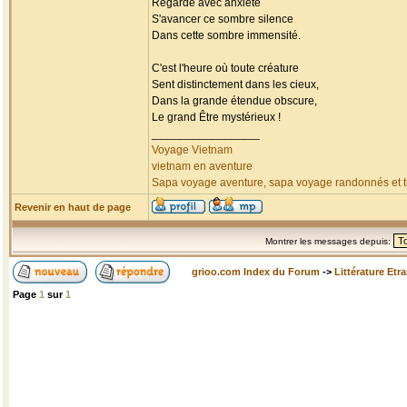
Regarde avec anxiété
S'avancer ce sombre silence
Dans cette sombre immensité.
C'est l'heure où toute créature
Sent distinctement dans les cieux,
Dans la grande étendue obscure,
Le grand Être mystérieux !
_________________
Voyage Vietnam
vietnam en aventure
Sapa voyage aventure, sapa voyage randonnés et tr
Revenir en haut de page
Montrer les messages depuis:
grioo.com Index du Forum
->
Littérature Etr
Page
1
sur
1