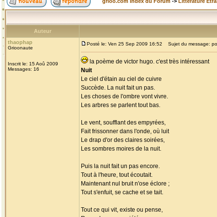
grioo.com Index du Forum
->
Littérature Etr
Auteur
thaophap
Posté le: Ven 25 Sep 2009 16:52
Sujet du message: p
Grioonaute
la poème de victor hugo. c'est très intéressant
Inscrit le: 15 Aoû 2009
Messages: 16
Nuit
Le ciel d'étain au ciel de cuivre
Succède. La nuit fait un pas.
Les choses de l'ombre vont vivre.
Les arbres se parlent tout bas.
Le vent, soufflant des empyrées,
Fait frissonner dans l'onde, où luit
Le drap d'or des claires soirées,
Les sombres moires de la nuit.
Puis la nuit fait un pas encore.
Tout à l'heure, tout écoutait.
Maintenant nul bruit n'ose éclore ;
Tout s'enfuit, se cache et se tait.
Tout ce qui vit, existe ou pense,