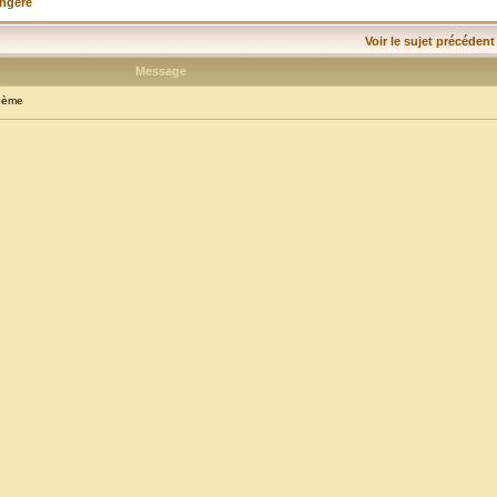
angère
Voir le sujet précédent
Message
oème