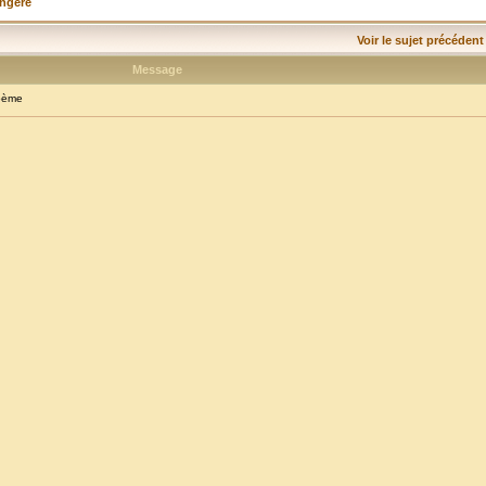
angère
Voir le sujet précédent
Message
oème