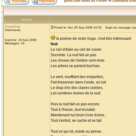
grioo.com Index du Forum
->
Littérature Etr
Auteur
thaophap
Posté le: Ven 25 Sep 2009 16:52
Sujet du message: p
Grioonaute
la poème de victor hugo. c'est très intéressant
Inscrit le: 15 Aoû 2009
Messages: 16
Nuit
Le ciel d'étain au ciel de cuivre
Succède. La nuit fait un pas.
Les choses de l'ombre vont vivre.
Les arbres se parlent tout bas.
Le vent, soufflant des empyrées,
Fait frissonner dans l'onde, où luit
Le drap d'or des claires soirées,
Les sombres moires de la nuit.
Puis la nuit fait un pas encore.
Tout à l'heure, tout écoutait.
Maintenant nul bruit n'ose éclore ;
Tout s'enfuit, se cache et se tait.
Tout ce qui vit, existe ou pense,