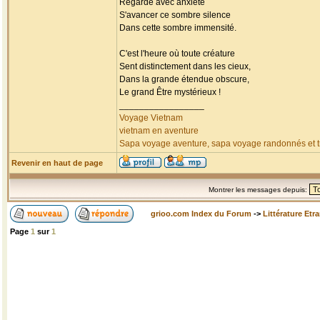
Regarde avec anxiété
S'avancer ce sombre silence
Dans cette sombre immensité.
C'est l'heure où toute créature
Sent distinctement dans les cieux,
Dans la grande étendue obscure,
Le grand Être mystérieux !
_________________
Voyage Vietnam
vietnam en aventure
Sapa voyage aventure, sapa voyage randonnés et tr
Revenir en haut de page
Montrer les messages depuis:
grioo.com Index du Forum
->
Littérature Etr
Page
1
sur
1