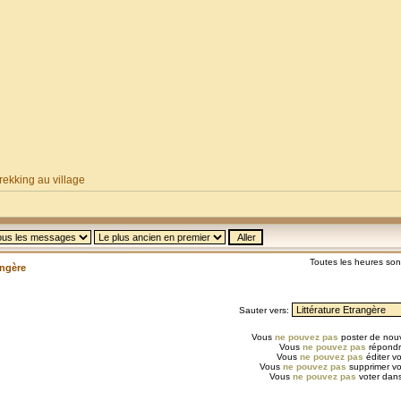
ekking au village
Toutes les heures so
angère
Sauter vers:
Vous
ne pouvez pas
poster de nouv
Vous
ne pouvez pas
répondr
Vous
ne pouvez pas
éditer v
Vous
ne pouvez pas
supprimer v
Vous
ne pouvez pas
voter dans