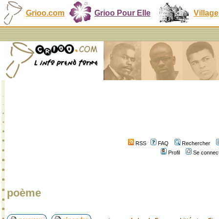
Grioo.com
Grioo Pour Elle
Village
RSS
FAQ
Rechercher
Profil
Se connect
poème