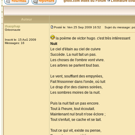
grioo.com Index du Forum
->
Littérature Etr
Auteur
thaophap
Posté le: Ven 25 Sep 2009 16:52
Sujet du message: p
Grioonaute
la poème de victor hugo. c'est très intéressant
Inscrit le: 15 Aoû 2009
Messages: 16
Nuit
Le ciel d'étain au ciel de cuivre
Succède. La nuit fait un pas.
Les choses de l'ombre vont vivre.
Les arbres se parlent tout bas.
Le vent, soufflant des empyrées,
Fait frissonner dans l'onde, où luit
Le drap d'or des claires soirées,
Les sombres moires de la nuit.
Puis la nuit fait un pas encore.
Tout à l'heure, tout écoutait.
Maintenant nul bruit n'ose éclore ;
Tout s'enfuit, se cache et se tait.
Tout ce qui vit, existe ou pense,