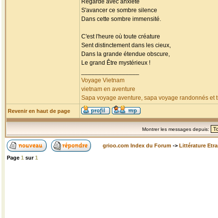
Regarde avec anxiété
S'avancer ce sombre silence
Dans cette sombre immensité.
C'est l'heure où toute créature
Sent distinctement dans les cieux,
Dans la grande étendue obscure,
Le grand Être mystérieux !
_________________
Voyage Vietnam
vietnam en aventure
Sapa voyage aventure, sapa voyage randonnés et tr
Revenir en haut de page
Montrer les messages depuis:
grioo.com Index du Forum
->
Littérature Etr
Page
1
sur
1