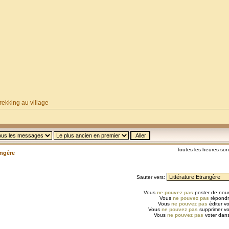
ekking au village
Toutes les heures so
angère
Sauter vers:
Vous
ne pouvez pas
poster de nouv
Vous
ne pouvez pas
répondr
Vous
ne pouvez pas
éditer v
Vous
ne pouvez pas
supprimer v
Vous
ne pouvez pas
voter dans