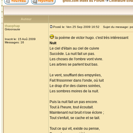
grioo.com Index du Forum
->
Littérature Etr
Auteur
thaophap
Posté le: Ven 25 Sep 2009 16:52
Sujet du message: p
Grioonaute
la poème de victor hugo. c'est très intéressant
Inscrit le: 15 Aoû 2009
Messages: 16
Nuit
Le ciel d'étain au ciel de cuivre
Succède. La nuit fait un pas.
Les choses de l'ombre vont vivre.
Les arbres se parlent tout bas.
Le vent, soufflant des empyrées,
Fait frissonner dans l'onde, où luit
Le drap d'or des claires soirées,
Les sombres moires de la nuit.
Puis la nuit fait un pas encore.
Tout à l'heure, tout écoutait.
Maintenant nul bruit n'ose éclore ;
Tout s'enfuit, se cache et se tait.
Tout ce qui vit, existe ou pense,