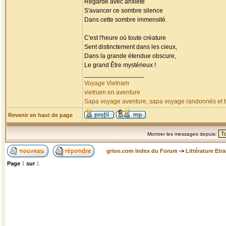
Regarde avec anxiété
S'avancer ce sombre silence
Dans cette sombre immensité.
C'est l'heure où toute créature
Sent distinctement dans les cieux,
Dans la grande étendue obscure,
Le grand Être mystérieux !
_________________
Voyage Vietnam
vietnam en aventure
Sapa voyage aventure, sapa voyage randonnés et tr
Revenir en haut de page
Montrer les messages depuis:
grioo.com Index du Forum
->
Littérature Etr
Page
1
sur
1