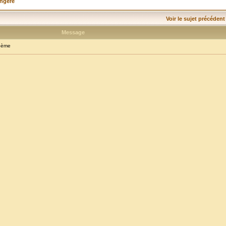
angère
Voir le sujet précédent
Message
oème