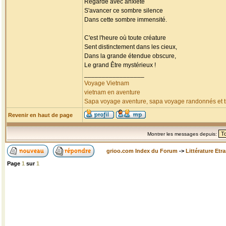
Regarde avec anxiété
S'avancer ce sombre silence
Dans cette sombre immensité.
C'est l'heure où toute créature
Sent distinctement dans les cieux,
Dans la grande étendue obscure,
Le grand Être mystérieux !
_________________
Voyage Vietnam
vietnam en aventure
Sapa voyage aventure, sapa voyage randonnés et tr
Revenir en haut de page
Montrer les messages depuis:
grioo.com Index du Forum
->
Littérature Etr
Page
1
sur
1