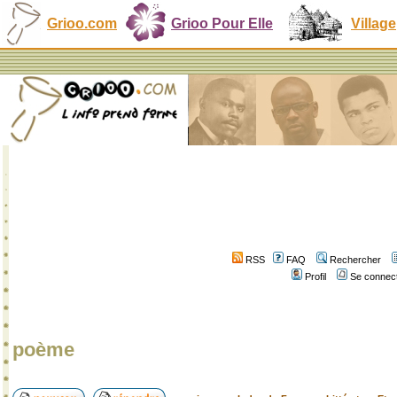
Grioo.com
Grioo Pour Elle
Village
RSS
FAQ
Rechercher
Profil
Se connect
poème