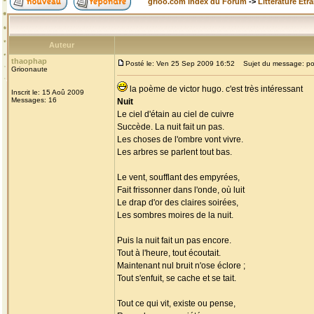
grioo.com Index du Forum
->
Littérature Etr
Auteur
thaophap
Posté le: Ven 25 Sep 2009 16:52
Sujet du message: p
Grioonaute
la poème de victor hugo. c'est très intéressant
Inscrit le: 15 Aoû 2009
Messages: 16
Nuit
Le ciel d'étain au ciel de cuivre
Succède. La nuit fait un pas.
Les choses de l'ombre vont vivre.
Les arbres se parlent tout bas.
Le vent, soufflant des empyrées,
Fait frissonner dans l'onde, où luit
Le drap d'or des claires soirées,
Les sombres moires de la nuit.
Puis la nuit fait un pas encore.
Tout à l'heure, tout écoutait.
Maintenant nul bruit n'ose éclore ;
Tout s'enfuit, se cache et se tait.
Tout ce qui vit, existe ou pense,