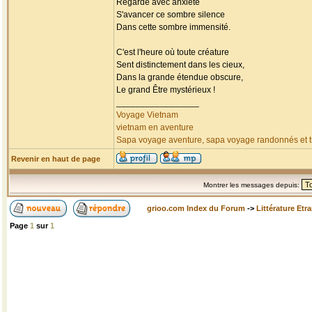
Regarde avec anxiété
S'avancer ce sombre silence
Dans cette sombre immensité.
C'est l'heure où toute créature
Sent distinctement dans les cieux,
Dans la grande étendue obscure,
Le grand Être mystérieux !
_________________
Voyage Vietnam
vietnam en aventure
Sapa voyage aventure, sapa voyage randonnés et tr
Revenir en haut de page
Montrer les messages depuis:
grioo.com Index du Forum
->
Littérature Etr
Page
1
sur
1