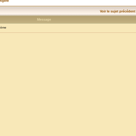
angère
Voir le sujet précédent
Message
oème