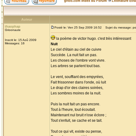
grioo.com Index du Forum
->
Littérature Etr
Auteur
thaophap
Posté le: Ven 25 Sep 2009 16:52
Sujet du message: p
Grioonaute
la poème de victor hugo. c'est très intéressant
Inscrit le: 15 Aoû 2009
Messages: 16
Nuit
Le ciel d'étain au ciel de cuivre
Succède. La nuit fait un pas.
Les choses de l'ombre vont vivre.
Les arbres se parlent tout bas.
Le vent, soufflant des empyrées,
Fait frissonner dans l'onde, où luit
Le drap d'or des claires soirées,
Les sombres moires de la nuit.
Puis la nuit fait un pas encore.
Tout à l'heure, tout écoutait.
Maintenant nul bruit n'ose éclore ;
Tout s'enfuit, se cache et se tait.
Tout ce qui vit, existe ou pense,