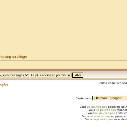
ekking au village
Toutes les heures so
angère
Sauter vers:
Vous
ne pouvez pas
poster de nouv
Vous
ne pouvez pas
répondr
Vous
ne pouvez pas
éditer v
Vous
ne pouvez pas
supprimer v
Vous
ne pouvez pas
voter dans