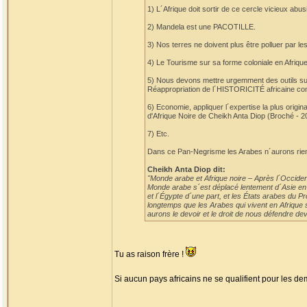
1) L´Afrique doit sortir de ce cercle vicieux a
2) Mandela est une PACOTILLE.
3) Nos terres ne doivent plus être polluer par 
4) Le Tourisme sur sa forme coloniale en Afrique 
5) Nous devons mettre urgemment des outils s
Réappropriation de l´HISTORICITÉ africaine c
6) Economie, appliquer l´expertise la plus origi
d'Afrique Noire de Cheikh Anta Diop (Broché - 2
7) Etc.
Dans ce Pan-Negrisme les Arabes n´aurons rien
Cheikh Anta Diop dit:
"Monde arabe et Afrique noire – Après l´Occident
Monde arabe s´est déplacé lentement d´Asie en Af
et l´Égypte d´une part, et les États arabes du P
longtemps que les Arabes qui vivent en Afrique s
aurons le devoir et le droit de nous défendre deva
Tu as raison frère !
Si aucun pays africains ne se qualifient pour les demi