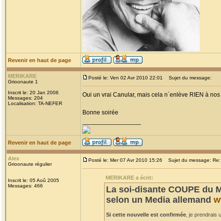
Revenir en haut de page
MERIKARE
Posté le: Ven 02 Avr 2010 22:01
Sujet du message:
Grioonaute 1
Inscrit le: 20 Jan 2006
Oui un vrai Canular, mais cela n´enlève RIEN à nos c
Messages: 204
Localisation: TA-NEFER
Bonne soirée
_________________
Revenir en haut de page
Alex
Posté le: Mer 07 Avr 2010 15:26
Sujet du message: Re: 
Grioonaute régulier
MERIKARE a écrit:
Inscrit le: 05 Aoû 2005
Messages: 466
La soi-disante COUPE du M
selon un Media allemand
w
Si cette nouvelle est confirmée
, je prendrais