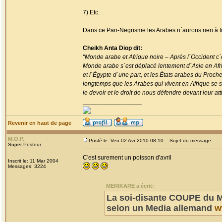
7) Etc.
Dans ce Pan-Negrisme les Arabes n´aurons rien à f
Cheikh Anta Diop dit:
"Monde arabe et Afrique noire – Après l´Occident c´e
Monde arabe s´est déplacé lentement d´Asie en Afriqu
et l´Égypte d´une part, et les États arabes du Proch
longtemps que les Arabes qui vivent en Afrique se se
le devoir et le droit de nous défendre devant leur atti
_________________
Revenir en haut de page
M.O.P.
Posté le: Ven 02 Avr 2010 08:10
Sujet du message:
Super Posteur
C'est surement un poisson d'avril
Inscrit le: 11 Mar 2004
Messages: 3224
MERIKARE a écrit:
La soi-disante COUPE du M
selon un Media allemand
w