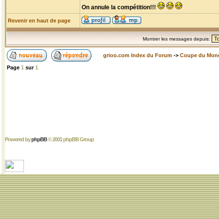
On annule la compétition!!!
Revenir en haut de page
Montrer les messages depuis:
grioo.com Index du Forum
->
Coupe du Mon
Page
1
sur
1
Powered by
phpBB
© 2001 phpBB Group