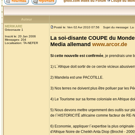
grioo.com Index du Forum
->
Coupe du Mon
Auteur
MERIKARE
Posté le: Ven 02 Avr 2010 07:56
Sujet du message: La s
Grioonaute 1
Inscrit le: 20 Jan 2006
La soi-disante COUPE du Monde 
Messages: 204
Localisation: TA-NEFER
Media allemand
www.arcor.de
Si cette nouvelle est confirmée
, je prendrais une 
1) L´Afrique doit sortir de ce cercle vicieux abus
2) Mandela est une PACOTILLE.
3) Nos terres ne doivent plus être polluer par les 
4) Le Tourisme sur sa forme coloniale en Afrique doit
5) Nous devons mettre urgemment des outils sur p
de l´HISTORICITÉ africaine comme facteur de RE-
6) Economie, appliquer l´expertise la plus original
d'Afrique Noire de Cheikh Anta Diop (Broché - 2000