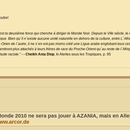
outre!
st la deuxième force qui cherche à diriger le Monde Noir. Depuis le VIIe siècle, le 
e. Bien qu´il n´existe aucune unité naturelle en dehors de la culture, entre L´Afr
e-Orien de l´autre, il ne s´en est pas moins créé une Ligue arabe englobant tous ce
ntiront plus attachés à leurs frères de race du Proche-Orient qu´au reste de l´Afri
tude raciste.“
- - Cheikh Anta Diop
, In Alertes sous les Tropiques, p. 95
onde 2010 ne sera pas jouer à AZANIA, mais en Al
ww.arcor.de