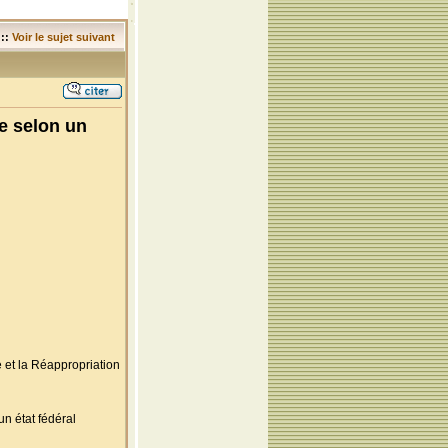
::
Voir le sujet suivant
e selon un
et la Réappropriation
n état fédéral