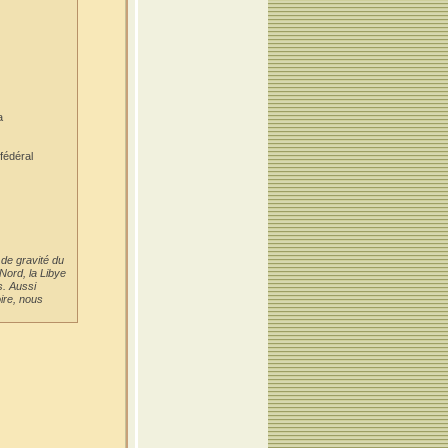
a
fédéral
 de gravité du
Nord, la Libye
s. Aussi
ire, nous