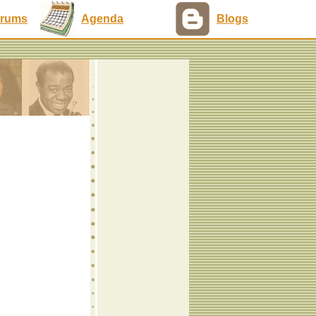
rums
Agenda
Blogs