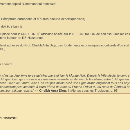
busivement appelé "Communauté mondiale".
les Pédophiles europeens et d´autres pseudo-experts(espions).
doit être bannit.
ur place pour la MODERNITÉ Africaine basée sur la REFONDATION de son tissu sociale et l
omme facteur de RE-Naissance.
nale et achevée du Prof. Cheikh Anta Diop: Les fondements économiques et culturels d'un état 
000)
 à foutre!
 c´est la deuxième force qui cherche à diriger le Monde Noir. Depuis le VIIe siècle, le centre
rique. Bien qu´il n´existe aucune unité naturelle en dehors de la culture, entre L´Afrique du 
roche-Orien de l´autre, il ne s´en est pas moins créé une Ligue arabe englobant tous ces pay
e sentiront plus attachés à leurs frères de race du Proche-Orient qu´au reste de l´Afrique no
nt leur attitude raciste.“
- - Cheikh Anta Diop
, In Alertes sous les Tropiques, p. 95
-finales!!!!!