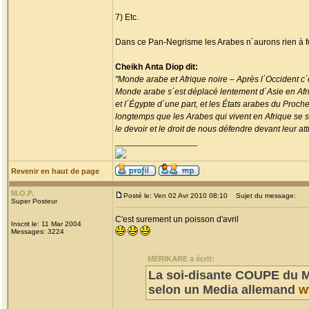
7) Etc.
Dans ce Pan-Negrisme les Arabes n´aurons rien à f
Cheikh Anta Diop dit:
"Monde arabe et Afrique noire – Après l´Occident c´e
Monde arabe s´est déplacé lentement d´Asie en Afriqu
et l´Égypte d´une part, et les États arabes du Proch
longtemps que les Arabes qui vivent en Afrique se se
le devoir et le droit de nous défendre devant leur atti
_________________
Revenir en haut de page
M.O.P.
Posté le: Ven 02 Avr 2010 08:10
Sujet du message:
Super Posteur
C'est surement un poisson d'avril
Inscrit le: 11 Mar 2004
Messages: 3224
MERIKARE a écrit:
La soi-disante COUPE du M
selon un Media allemand
w