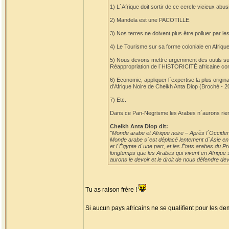
1) L´Afrique doit sortir de ce cercle vicieux a
2) Mandela est une PACOTILLE.
3) Nos terres ne doivent plus être polluer par 
4) Le Tourisme sur sa forme coloniale en Afrique 
5) Nous devons mettre urgemment des outils s
Réappropriation de l´HISTORICITÉ africaine c
6) Economie, appliquer l´expertise la plus origi
d'Afrique Noire de Cheikh Anta Diop (Broché - 2
7) Etc.
Dans ce Pan-Negrisme les Arabes n´aurons rien
Cheikh Anta Diop dit:
"Monde arabe et Afrique noire – Après l´Occident
Monde arabe s´est déplacé lentement d´Asie en Af
et l´Égypte d´une part, et les États arabes du P
longtemps que les Arabes qui vivent en Afrique s
aurons le devoir et le droit de nous défendre deva
Tu as raison frère !
Si aucun pays africains ne se qualifient pour les demi