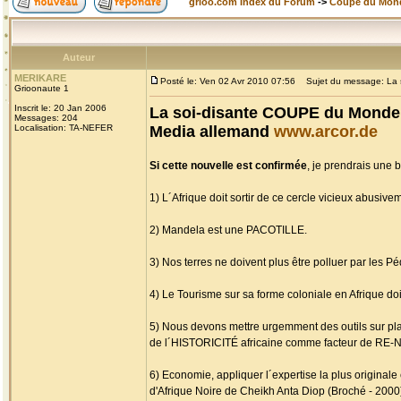
grioo.com Index du Forum
->
Coupe du Mon
Auteur
MERIKARE
Posté le: Ven 02 Avr 2010 07:56
Sujet du message: La s
Grioonaute 1
Inscrit le: 20 Jan 2006
La soi-disante COUPE du Monde 
Messages: 204
Localisation: TA-NEFER
Media allemand
www.arcor.de
Si cette nouvelle est confirmée
, je prendrais une 
1) L´Afrique doit sortir de ce cercle vicieux abus
2) Mandela est une PACOTILLE.
3) Nos terres ne doivent plus être polluer par les 
4) Le Tourisme sur sa forme coloniale en Afrique doit
5) Nous devons mettre urgemment des outils sur p
de l´HISTORICITÉ africaine comme facteur de RE-
6) Economie, appliquer l´expertise la plus original
d'Afrique Noire de Cheikh Anta Diop (Broché - 2000