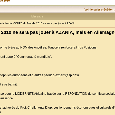
de 2010
Voir le sujet précédent
Message
oi-disante COUPE du Monde 2010 ne sera pas jouer à AZANI
2010 ne sera pas jouer à AZANIA, mais en Allemagn
bonne bière au NOM des Ancêtres. Tout cela renforcerait nos Positions:
ivement appelé "Communauté mondiale".
Pédophiles europeens et d´autres pseudo-experts(espions).
 être bannit.
lace pour la MODERNITÉ Africaine basée sur la REFONDATION de son tissu sociale 
Naissance.
e et achevée du Prof. Cheikh Anta Diop: Les fondements économiques et culturels d'u
)