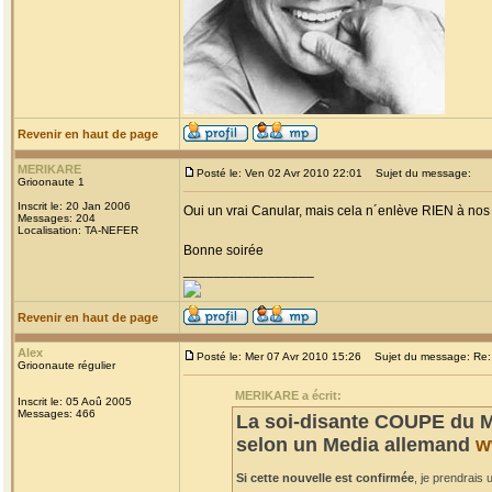
Revenir en haut de page
MERIKARE
Posté le: Ven 02 Avr 2010 22:01
Sujet du message:
Grioonaute 1
Inscrit le: 20 Jan 2006
Oui un vrai Canular, mais cela n´enlève RIEN à nos c
Messages: 204
Localisation: TA-NEFER
Bonne soirée
_________________
Revenir en haut de page
Alex
Posté le: Mer 07 Avr 2010 15:26
Sujet du message: Re: 
Grioonaute régulier
MERIKARE a écrit:
Inscrit le: 05 Aoû 2005
Messages: 466
La soi-disante COUPE du M
selon un Media allemand
w
Si cette nouvelle est confirmée
, je prendrais