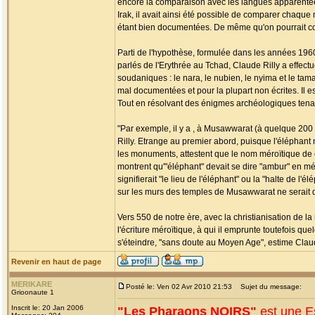
encore la comparaison avec les langues apparentées. 
Irak, il avait ainsi été possible de comparer chaq
étant bien documentées. De même qu'on pourrait comp
Parti de l'hypothèse, formulée dans les années 1960
parlés de l'Erythrée au Tchad, Claude Rilly a eff
soudaniques : le nara, le nubien, le nyima et le ta
mal documentées et pour la plupart non écrites. Il 
Tout en résolvant des énigmes archéologiques tenac
"Par exemple, il y a , à Musawwarat (à quelque 200
Rilly. Etrange au premier abord, puisque l'éléphant n
les monuments, attestent que le nom méroïtique de 
montrent qu'"éléphant" devait se dire "ambur" en méro
signifierait "le lieu de l'éléphant" ou la "halte de
sur les murs des temples de Musawwarat ne serait do
Vers 550 de notre ère, avec la christianisation de l
l'écriture méroïtique, à qui il emprunte toutefois q
s'éteindre, "sans doute au Moyen Age", estime Claud
Revenir en haut de page
MERIKARE
Posté le: Ven 02 Avr 2010 21:53
Sujet du message:
Grioonaute 1
Inscrit le: 20 Jan 2006
"Les Pharaons NOIRS"
est une E