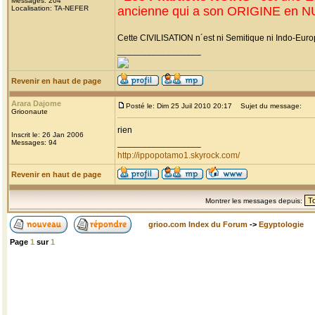
Messages: 204
Localisation: TA-NEFER
ancienne qui a son ORIGINE en 
Cette CIVILISATION n´est ni Semitique ni Indo-Europenn
_________________
Revenir en haut de page
Arara Dajome
Posté le: Dim 25 Juil 2010 20:17
Sujet du message:
Grioonaute
rien
Inscrit le: 26 Jan 2006
_________________
Messages: 94
http://ippopotamo1.skyrock.com/
Revenir en haut de page
Montrer les messages depuis:
grioo.com Index du Forum
->
Egyptologie
Page
1
sur
1