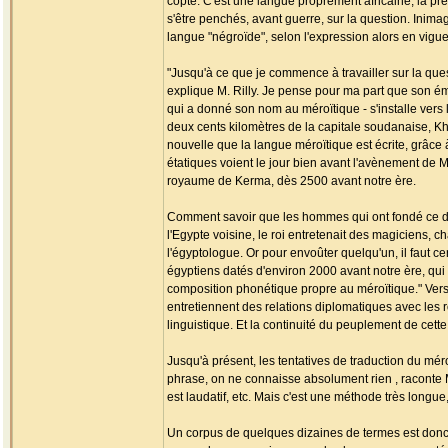
copte. C'est une langue proprement africaine, la pr
s'être penchés, avant guerre, sur la question. Inim
langue "négroïde", selon l'expression alors en vigueu
"Jusqu'à ce que je commence à travailler sur la que
explique M. Rilly. Je pense pour ma part que son 
qui a donné son nom au méroïtique - s'installe vers l
deux cents kilomètres de la capitale soudanaise, Kh
nouvelle que la langue méroïtique est écrite, grâc
étatiques voient le jour bien avant l'avènement de 
royaume de Kerma, dès 2500 avant notre ère.
Comment savoir que les hommes qui ont fondé ce der
l'Egypte voisine, le roi entretenait des magiciens, 
l'égyptologue. Or pour envoûter quelqu'un, il faut 
égyptiens datés d'environ 2000 avant notre ère, qu
composition phonétique propre au méroïtique." Vers 
entretiennent des relations diplomatiques avec les r
linguistique. Et la continuité du peuplement de cette
Jusqu'à présent, les tentatives de traduction du mér
phrase, on ne connaisse absolument rien , raconte M.
est laudatif, etc. Mais c'est une méthode très longu
Un corpus de quelques dizaines de termes est donc c