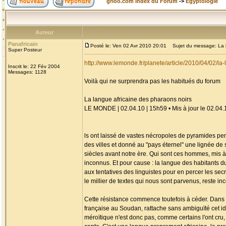
grioo.com Index du Forum
->
Egyptologie
Auteur
Panafricain
Posté le: Ven 02 Avr 2010 20:01
Sujet du message: La la
Super Posteur
http://www.lemonde.fr/planete/article/2010/04/02/
Inscrit le: 22 Fév 2004
Messages: 1128
Voilà qui ne surprendra pas les habitués du forum
La langue africaine des pharaons noirs
LE MONDE | 02.04.10 | 15h59 • Mis à jour le 02.04.
ls ont laissé de vastes nécropoles de pyramides pent
des villes et donné au "pays éternel" une lignée de so
siècles avant notre ère. Qui sont ces hommes, mis à
inconnus. Et pour cause : la langue des habitants du
aux tentatives des linguistes pour en percer les secr
le millier de textes qui nous sont parvenus, reste i
Cette résistance commence toutefois à céder. Dans un
française au Soudan, rattache sans ambiguïté cet idi
méroïtique n'est donc pas, comme certains l'ont cru,