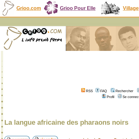
Grioo.com
Grioo Pour Elle
Village
RSS
FAQ
Rechercher
Profil
Se connect
La langue africaine des pharaons noirs