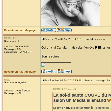
Revenir en haut de page
MERIKARE
Posté le: Ven 02 Avr 2010 22:01
Sujet du message:
Grioonaute 1
Inscrit le: 20 Jan 2006
Oui un vrai Canular, mais cela n´enlève RIEN à nos c
Messages: 204
Localisation: TA-NEFER
Bonne soirée
_________________
Revenir en haut de page
Alex
Posté le: Mer 07 Avr 2010 15:26
Sujet du message: Re: 
Grioonaute régulier
MERIKARE a écrit:
Inscrit le: 05 Aoû 2005
Messages: 466
La soi-disante COUPE du M
selon un Media allemand
w
Si cette nouvelle est confirmée
, je prendrais