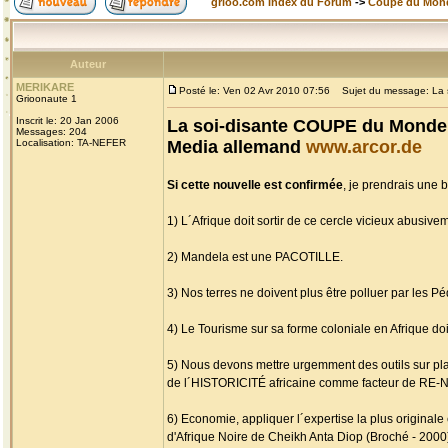
grioo.com Index du Forum
->
Coupe du Mon
Auteur
MERIKARE
Posté le: Ven 02 Avr 2010 07:56
Sujet du message: La s
Grioonaute 1
Inscrit le: 20 Jan 2006
La soi-disante COUPE du Monde 
Messages: 204
Localisation: TA-NEFER
Media allemand
www.arcor.de
Si cette nouvelle est confirmée
, je prendrais une 
1) L´Afrique doit sortir de ce cercle vicieux abus
2) Mandela est une PACOTILLE.
3) Nos terres ne doivent plus être polluer par les 
4) Le Tourisme sur sa forme coloniale en Afrique doit
5) Nous devons mettre urgemment des outils sur p
de l´HISTORICITÉ africaine comme facteur de RE-
6) Economie, appliquer l´expertise la plus original
d'Afrique Noire de Cheikh Anta Diop (Broché - 2000