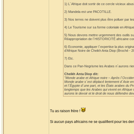
1) L´Afrique doit sortir de ce cercle vicieux a
2) Mandela est une PACOTILLE.
3) Nos terres ne doivent plus être polluer par 
4) Le Tourisme sur sa forme coloniale en Afrique 
5) Nous devons mettre urgemment des outils s
Réappropriation de l´HISTORICITÉ africaine c
6) Economie, appliquer l´expertise la plus origi
d'Afrique Noire de Cheikh Anta Diop (Broché - 2
7) Etc.
Dans ce Pan-Negrisme les Arabes n´aurons rien
Cheikh Anta Diop dit:
"Monde arabe et Afrique noire – Après l´Occident
Monde arabe s´est déplacé lentement d´Asie en Af
et l´Égypte d´une part, et les États arabes du P
longtemps que les Arabes qui vivent en Afrique s
aurons le devoir et le droit de nous défendre deva
Tu as raison frère !
Si aucun pays africains ne se qualifient pour les demi