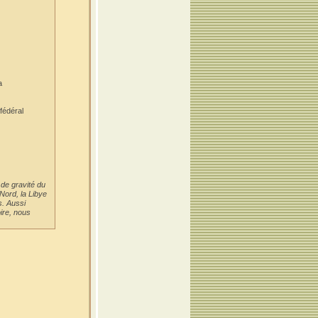
a
fédéral
 de gravité du
Nord, la Libye
s. Aussi
ire, nous