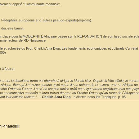
busivement appelé "Communauté mondiale".
les Pédophiles europeens et d´autres pseudo-experts(espions).
doit être bannit.
ur place pour la MODERNITÉ Africaine basée sur la REFONDATION de son tissu sociale et l
omme facteur de RE-Naissance.
nale et achevée du Prof. Cheikh Anta Diop: Les fondements économiques et culturels d'un état 
000)
 à foutre!
 c´est la deuxième force qui cherche à diriger le Monde Noir. Depuis le VIIe siècle, le centre
rique. Bien qu´il n´existe aucune unité naturelle en dehors de la culture, entre L´Afrique du 
roche-Orien de l´autre, il ne s´en est pas moins créé une Ligue arabe englobant tous ces pay
e sentiront plus attachés à leurs frères de race du Proche-Orient qu´au reste de l´Afrique no
nt leur attitude raciste.“
- - Cheikh Anta Diop
, In Alertes sous les Tropiques, p. 95
-finales!!!!!