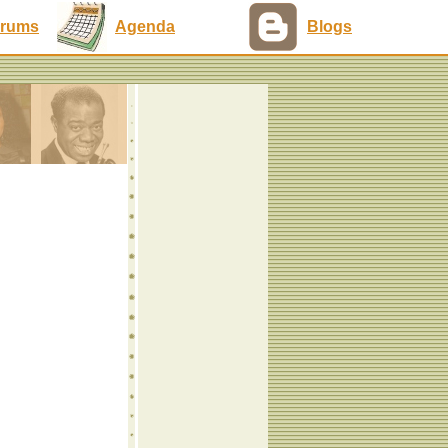
rums
Agenda
Blogs