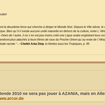
outre!
st la deuxième force qui cherche à diriger le Monde Noir. Depuis le VIIe siècle, le 
e. Bien qu´il n´existe aucune unité naturelle en dehors de la culture, entre L´Afr
e-Orien de l´autre, il ne s´en est pas moins créé une Ligue arabe englobant tous ce
ntiront plus attachés à leurs frères de race du Proche-Orient qu´au reste de l´Afri
tude raciste.“
- - Cheikh Anta Diop
, In Alertes sous les Tropiques, p. 95
onde 2010 ne sera pas jouer à AZANIA, mais en Al
ww.arcor.de