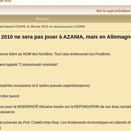
de 2010
Voir le sujet précédent
Message
oi-disante COUPE du Monde 2010 ne sera pas jouer à AZANI
2010 ne sera pas jouer à AZANIA, mais en Allemagn
bonne bière au NOM des Ancêtres. Tout cela renforcerait nos Positions:
ivement appelé "Communauté mondiale".
Pédophiles europeens et d´autres pseudo-experts(espions).
 être bannit.
lace pour la MODERNITÉ Africaine basée sur la REFONDATION de son tissu sociale 
Naissance.
e et achevée du Prof. Cheikh Anta Diop: Les fondements économiques et culturels d'u
)