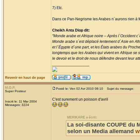
7) Etc.
Dans ce Pan-Negrisme les Arabes n´aurons rien à f
Cheikh Anta Diop dit:
"Monde arabe et Afrique noire – Après l´Occident c´e
Monde arabe s´est déplacé lentement d´Asie en Afriqu
et l´Égypte d´une part, et les États arabes du Proch
longtemps que les Arabes qui vivent en Afrique se se
le devoir et le droit de nous défendre devant leur atti
_________________
Revenir en haut de page
M.O.P.
Posté le: Ven 02 Avr 2010 08:10
Sujet du message:
Super Posteur
C'est surement un poisson d'avril
Inscrit le: 11 Mar 2004
Messages: 3224
MERIKARE a écrit:
La soi-disante COUPE du M
selon un Media allemand
w