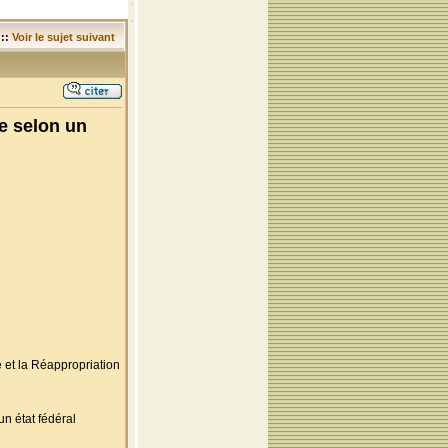
::
Voir le sujet suivant
e selon un
et la Réappropriation
n état fédéral