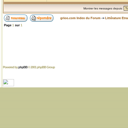
Montrer les messages depuis:
grioo.com Index du Forum
->
Littérature Etr
Page
1
sur
1
Powered by
phpBB
© 2001 phpBB Group