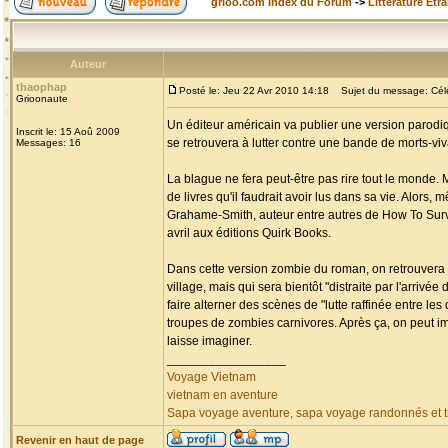
grioo.com Index du Forum
->
Littérature Etr
Auteur
thaophap
Posté le: Jeu 22 Avr 2010 14:18
Sujet du message: Célèb
Grioonaute
Un éditeur américain va publier une version parodiq
Inscrit le: 15 Aoû 2009
se retrouvera à lutter contre une bande de morts-v
Messages: 16
La blague ne fera peut-être pas rire tout le monde. 
de livres qu'il faudrait avoir lus dans sa vie. Alors,
Grahame-Smith, auteur entre autres de How To Surviv
avril aux éditions Quirk Books.
Dans cette version zombie du roman, on retrouvera 
village, mais qui sera bientôt "distraite par l'arri
faire alterner des scènes de "lutte raffinée entre l
troupes de zombies carnivores. Après ça, on peut i
laisse imaginer.
_________________
Voyage Vietnam
vietnam en aventure
Sapa voyage aventure, sapa voyage randonnés et tr
Revenir en haut de page