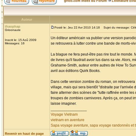
grioo.com Index du Forum
->
Littérature Etr
Auteur
thaophap
Posté le: Jeu 22 Avr 2010 14:18
Sujet du message: Célèb
Grioonaute
Un éditeur américain va publier une version parodiq
Inscrit le: 15 Aoû 2009
se retrouvera à lutter contre une bande de morts-v
Messages: 16
La blague ne fera peut-être pas rire tout le monde. 
de livres qu'il faudrait avoir lus dans sa vie. Alors,
Grahame-Smith, auteur entre autres de How To Surviv
avril aux éditions Quirk Books.
Dans cette version zombie du roman, on retrouvera 
village, mais qui sera bientôt "distraite par l'arri
faire alterner des scènes de "lutte raffinée entre l
troupes de zombies carnivores. Après ça, on peut i
laisse imaginer.
_________________
Voyage Vietnam
vietnam en aventure
Sapa voyage aventure, sapa voyage randonnés et tr
Revenir en haut de page