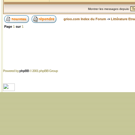
Montrer les messages depuis:
grioo.com Index du Forum
->
Littérature Etr
Page
1
sur
1
Powered by
phpBB
© 2001 phpBB Group