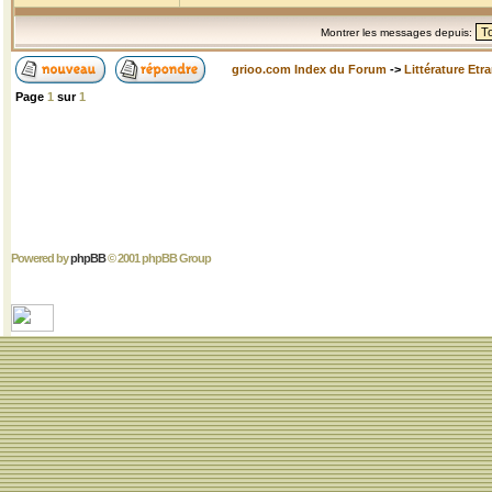
Montrer les messages depuis:
grioo.com Index du Forum
->
Littérature Etr
Page
1
sur
1
Powered by
phpBB
© 2001 phpBB Group