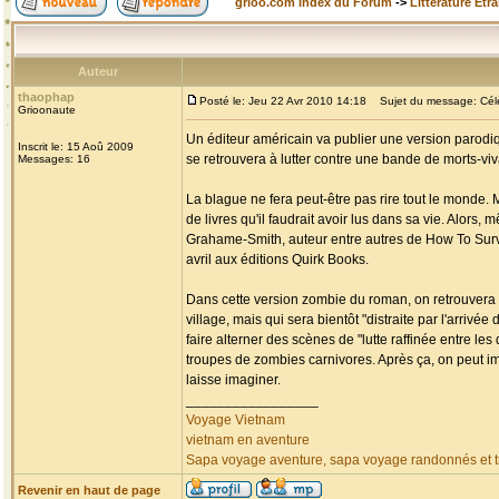
grioo.com Index du Forum
->
Littérature Etr
Auteur
thaophap
Posté le: Jeu 22 Avr 2010 14:18
Sujet du message: Célèb
Grioonaute
Un éditeur américain va publier une version parodiq
Inscrit le: 15 Aoû 2009
se retrouvera à lutter contre une bande de morts-v
Messages: 16
La blague ne fera peut-être pas rire tout le monde. 
de livres qu'il faudrait avoir lus dans sa vie. Alors,
Grahame-Smith, auteur entre autres de How To Surviv
avril aux éditions Quirk Books.
Dans cette version zombie du roman, on retrouvera 
village, mais qui sera bientôt "distraite par l'arri
faire alterner des scènes de "lutte raffinée entre l
troupes de zombies carnivores. Après ça, on peut i
laisse imaginer.
_________________
Voyage Vietnam
vietnam en aventure
Sapa voyage aventure, sapa voyage randonnés et tr
Revenir en haut de page