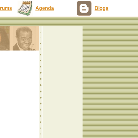
rums
Agenda
Blogs