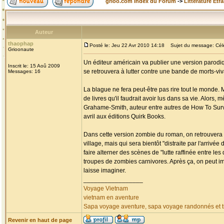
grioo.com Index du Forum
->
Littérature Etr
Auteur
thaophap
Posté le: Jeu 22 Avr 2010 14:18
Sujet du message: Célèb
Grioonaute
Un éditeur américain va publier une version parodiq
Inscrit le: 15 Aoû 2009
se retrouvera à lutter contre une bande de morts-v
Messages: 16
La blague ne fera peut-être pas rire tout le monde. 
de livres qu'il faudrait avoir lus dans sa vie. Alors,
Grahame-Smith, auteur entre autres de How To Surviv
avril aux éditions Quirk Books.
Dans cette version zombie du roman, on retrouvera 
village, mais qui sera bientôt "distraite par l'arri
faire alterner des scènes de "lutte raffinée entre l
troupes de zombies carnivores. Après ça, on peut i
laisse imaginer.
_________________
Voyage Vietnam
vietnam en aventure
Sapa voyage aventure, sapa voyage randonnés et tr
Revenir en haut de page