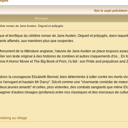
angère
Voir le sujet précédent
Message
re roman de Jane Austen, Orgueil et préjugés
ue et terrifique du célèbre roman de Jane Austen, Orgueil et préjugés, dans laquell
ivants affamés, aux manières plus que suspectes.
Monument de la littérature anglaise, l'œuvre de Jane Austen se place toujours assez
 mêler son texte original à des histoires de zombies et autres craquements d'os... En t
e A Horror Movie et The Big Book of Porn, l'a fait : son Pride and prejudices and 
donc la courageuse Elizabeth Bennet, bien déterminée à lutter contre les morts-vi
vée de l'arrogant et hautain Mr Darcy". Décrit comme une "charmante comédie de mœurs"
es deux jeunes amants" et celles, plus violentes, des combats sanglants que mène Eli
maginer d'autres mixages (profanes) entre nos classiques et des morceaux de cultu
ekking au village