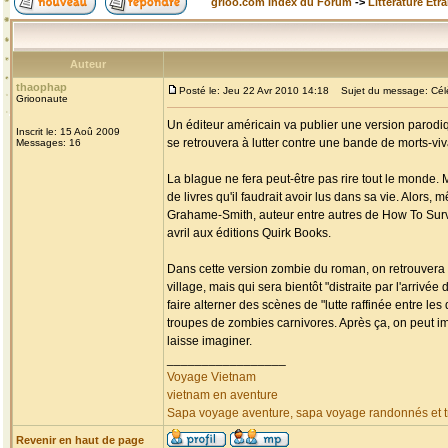
grioo.com Index du Forum
->
Littérature Etr
Auteur
thaophap
Posté le: Jeu 22 Avr 2010 14:18
Sujet du message: Célèb
Grioonaute
Un éditeur américain va publier une version parodiq
Inscrit le: 15 Aoû 2009
se retrouvera à lutter contre une bande de morts-v
Messages: 16
La blague ne fera peut-être pas rire tout le monde. 
de livres qu'il faudrait avoir lus dans sa vie. Alors,
Grahame-Smith, auteur entre autres de How To Surviv
avril aux éditions Quirk Books.
Dans cette version zombie du roman, on retrouvera 
village, mais qui sera bientôt "distraite par l'arri
faire alterner des scènes de "lutte raffinée entre l
troupes de zombies carnivores. Après ça, on peut i
laisse imaginer.
_________________
Voyage Vietnam
vietnam en aventure
Sapa voyage aventure, sapa voyage randonnés et tr
Revenir en haut de page