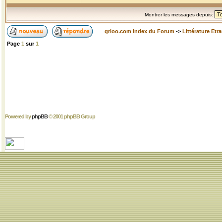
Montrer les messages depuis:
grioo.com Index du Forum
->
Littérature Etr
Page
1
sur
1
Powered by
phpBB
© 2001 phpBB Group