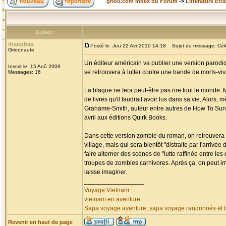
grioo.com Index du Forum
->
Littérature Etr
Auteur
thaophap
Posté le: Jeu 22 Avr 2010 14:18
Sujet du message: Célèb
Grioonaute
Un éditeur américain va publier une version parodiq
Inscrit le: 15 Aoû 2009
se retrouvera à lutter contre une bande de morts-v
Messages: 16
La blague ne fera peut-être pas rire tout le monde. 
de livres qu'il faudrait avoir lus dans sa vie. Alors,
Grahame-Smith, auteur entre autres de How To Surviv
avril aux éditions Quirk Books.
Dans cette version zombie du roman, on retrouvera 
village, mais qui sera bientôt "distraite par l'arri
faire alterner des scènes de "lutte raffinée entre l
troupes de zombies carnivores. Après ça, on peut i
laisse imaginer.
_________________
Voyage Vietnam
vietnam en aventure
Sapa voyage aventure, sapa voyage randonnés et tr
Revenir en haut de page