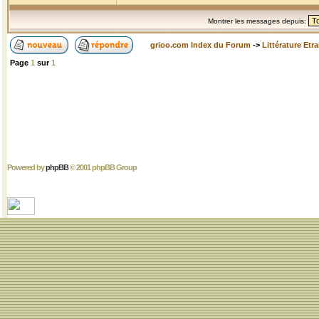
Montrer les messages depuis:
grioo.com Index du Forum
->
Littérature Etr
Page
1
sur
1
Powered by
phpBB
© 2001 phpBB Group