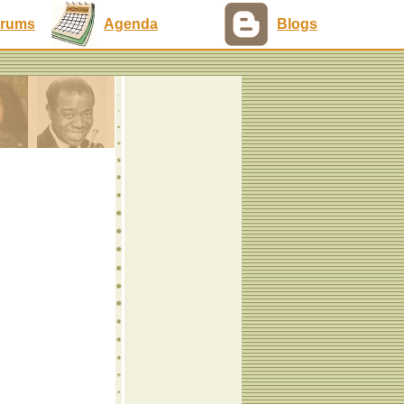
rums
Agenda
Blogs