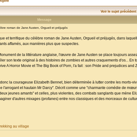
angère
Voir le sujet précédent
Message
re roman de Jane Austen, Orgueil et préjugés
ue et terrifique du célèbre roman de Jane Austen, Orgueil et préjugés, dans laquell
ivants affamés, aux manières plus que suspectes.
Monument de la littérature anglaise, l'œuvre de Jane Austen se place toujours assez
 mêler son texte original à des histoires de zombies et autres craquements d'os... En t
e A Horror Movie et The Big Book of Porn, l'a fait : son Pride and prejudices and 
donc la courageuse Elizabeth Bennet, bien déterminée à lutter contre les morts-vi
vée de l'arrogant et hautain Mr Darcy". Décrit comme une "charmante comédie de mœurs"
es deux jeunes amants" et celles, plus violentes, des combats sanglants que mène Eli
maginer d'autres mixages (profanes) entre nos classiques et des morceaux de cultu
ekking au village