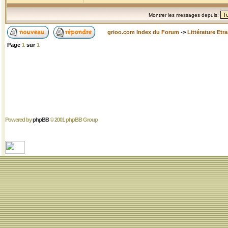
Montrer les messages depuis:
grioo.com Index du Forum
->
Littérature Etr
Page
1
sur
1
Powered by
phpBB
© 2001 phpBB Group