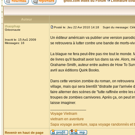
grioo.com Index du Forum
->
Littérature Etr
Auteur
thaophap
Posté le: Jeu 22 Avr 2010 14:18
Sujet du message: Célèb
Grioonaute
Un éditeur américain va publier une version parodiq
Inscrit le: 15 Aoû 2009
se retrouvera à lutter contre une bande de morts-v
Messages: 16
La blague ne fera peut-être pas rire tout le monde. 
de livres qu'il faudrait avoir lus dans sa vie. Alors,
Grahame-Smith, auteur entre autres de How To Surviv
avril aux éditions Quirk Books.
Dans cette version zombie du roman, on retrouvera 
village, mais qui sera bientôt "distraite par l'arri
faire alterner des scènes de "lutte raffinée entre l
troupes de zombies carnivores. Après ça, on peut i
laisse imaginer.
_________________
Voyage Vietnam
vietnam en aventure
Sapa voyage aventure, sapa voyage randonnés et tr
Revenir en haut de page