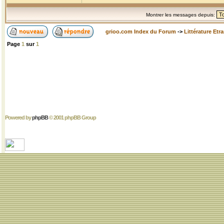
Montrer les messages depuis:
grioo.com Index du Forum
->
Littérature Etr
Page
1
sur
1
Powered by
phpBB
© 2001 phpBB Group