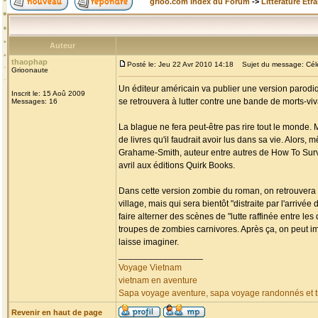
grioo.com Index du Forum
->
Littérature Etr
Auteur
thaophap
Posté le: Jeu 22 Avr 2010 14:18
Sujet du message: Célèb
Grioonaute
Un éditeur américain va publier une version parodiq
Inscrit le: 15 Aoû 2009
se retrouvera à lutter contre une bande de morts-v
Messages: 16
La blague ne fera peut-être pas rire tout le monde. 
de livres qu'il faudrait avoir lus dans sa vie. Alors,
Grahame-Smith, auteur entre autres de How To Surviv
avril aux éditions Quirk Books.
Dans cette version zombie du roman, on retrouvera 
village, mais qui sera bientôt "distraite par l'arri
faire alterner des scènes de "lutte raffinée entre l
troupes de zombies carnivores. Après ça, on peut i
laisse imaginer.
_________________
Voyage Vietnam
vietnam en aventure
Sapa voyage aventure, sapa voyage randonnés et tr
Revenir en haut de page