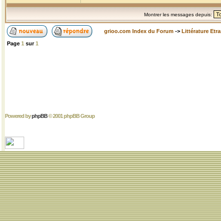
Montrer les messages depuis:
grioo.com Index du Forum
->
Littérature Etr
Page
1
sur
1
Powered by
phpBB
© 2001 phpBB Group