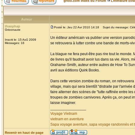
grioo.com Index du Forum
->
Littérature Etr
Auteur
thaophap
Posté le: Jeu 22 Avr 2010 14:18
Sujet du message: Célèb
Grioonaute
Un éditeur américain va publier une version parodiq
Inscrit le: 15 Aoû 2009
se retrouvera à lutter contre une bande de morts-v
Messages: 16
La blague ne fera peut-être pas rire tout le monde. 
de livres qu'il faudrait avoir lus dans sa vie. Alors,
Grahame-Smith, auteur entre autres de How To Surviv
avril aux éditions Quirk Books.
Dans cette version zombie du roman, on retrouvera 
village, mais qui sera bientôt "distraite par l'arri
faire alterner des scènes de "lutte raffinée entre l
troupes de zombies carnivores. Après ça, on peut i
laisse imaginer.
_________________
Voyage Vietnam
vietnam en aventure
Sapa voyage aventure, sapa voyage randonnés et tr
Revenir en haut de page