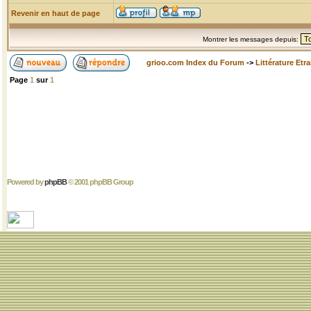
Revenir en haut de page
Montrer les messages depuis:
grioo.com Index du Forum
->
Littérature Etr
Page
1
sur
1
Powered by
phpBB
© 2001 phpBB Group