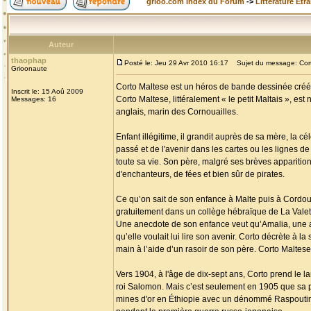
grioo.com Index du Forum
->
Littérature Etr
Auteur
thaophap
Posté le: Jeu 29 Avr 2010 16:17
Sujet du message: Cort
Grioonaute
Corto Maltese est un héros de bande dessinée créé p
Inscrit le: 15 Aoû 2009
Corto Maltese, littéralement « le petit Maltais », es
Messages: 16
anglais, marin des Cornouailles.
Enfant illégitime, il grandit auprès de sa mère, la c
passé et de l'avenir dans les cartes ou les lignes de 
toute sa vie. Son père, malgré ses brèves apparition
d'enchanteurs, de fées et bien sûr de pirates.
Ce qu’on sait de son enfance à Malte puis à Cordoue 
gratuitement dans un collège hébraïque de La Valette 
Une anecdote de son enfance veut qu’Amalia, une am
qu’elle voulait lui lire son avenir. Corto décrète à la
main à l’aide d’un rasoir de son père. Corto Maltese 
Vers 1904, à l'âge de dix-sept ans, Corto prend le l
roi Salomon. Mais c’est seulement en 1905 que sa p
mines d'or en Éthiopie avec un dénommé Raspoutine, 