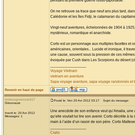
pendant la première guerre russo-japonaise.
On ne retrouve sa trace que neuf ans plus tard, da
Calédonie et les îles Fidji, le catamaran du capitai
Vingt-neuf aventures, échelonnées de 1904 à 1925, fa
mystérieux, romantique et anarchiste.
Corto est un personnage aux multiples facettes et o
américaines, orientales... Lucide et ironique, il tr
une cause, souvent sous la pression de ces mêmes
évoquée par Cush dans Les Scorpions du désert (chap
_________________
Voyage Vietnam
vietnam en aventure
Sapa voyage aventure, sapa voyage randonnés et tr
Revenir en haut de page
mielusgreenvard17
Posté le: Ven 20 Avr 2012 03:17
Sujet du message:
Grioonaute
Une anecdote de son enfance veut qu’Amalia, une am
Inscrit le: 20 Avr 2012
qu’elle voulait lui lire son avenir. Corto décrète à la
Messages: 1
main à l’aide d’un rasoir de son père. Corto Maltese 
_________________
Cialis