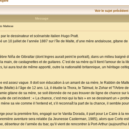
angère
Voir le sujet précédent
Message
o Maltese
ar le dessinateur et scénariste italien Hugo Pratt.
t né un 10 juillet de l’année 1887 sur l’île de Malte, d’une mère andalouse, gitane de 
élèbre Niña de Gibraltar (dont Ingres aurait peint le portrait), dans un milieu baigné
la main, de castagnettes et de guitares. C’est de sa mère qu’il tient l'amour de la li
s, lui aura tout de même apporté, outre la nationalité britannique, un héritage cel
est assez vague. Il doit son éducation à un amant de sa mère, le Rabbin de Malte, q
(Malte) à l’âge de 12 ans. Là, il étudie la Thora, le Talmud, le Zohar et "l'Arbre de 
ie gitane de sa mère, se soit étonnée de ne pas trouver de ligne de chance sur l
 suite de cet incident : « La chance, c’est moi qui la fais » en se dessinant un « prof
mène sa vie comme il l'entend et, s’il reconnaît la part de la chance, il semble pourt
arge pour la première fois, engagé sur le Vanita Dorada, il part pour Le Caire à la 
remière aventure sera relatée (la Jeunesse Casterman, 1985), alors que Corto est
déserteur de l’armée du tsar, qu’il vient de rencontrer à Port-Arthur (aujourd'hui