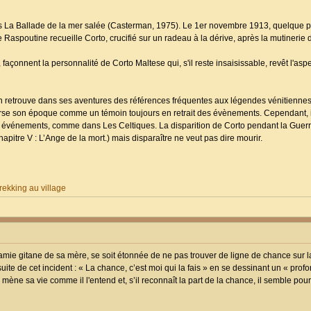
ns La Ballade de la mer salée (Casterman, 1975). Le 1er novembre 1913, quelque pa
ne Raspoutine recueille Corto, crucifié sur un radeau à la dérive, après la mutinerie
çonnent la personnalité de Corto Maltese qui, s'il reste insaisissable, revêt l'aspe
n retrouve dans ses aventures des références fréquentes aux légendes vénitiennes,
averse son époque comme un témoin toujours en retrait des évènements. Cependant, il
 événements, comme dans Les Celtiques. La disparition de Corto pendant la Guer
itre V : L’Ange de la mort.) mais disparaître ne veut pas dire mourir.
ekking au village
ie gitane de sa mère, se soit étonnée de ne pas trouver de ligne de chance sur l
 suite de cet incident : « La chance, c’est moi qui la fais » en se dessinant un « prof
mène sa vie comme il l'entend et, s’il reconnaît la part de la chance, il semble pourt