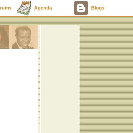
rums
Agenda
Blogs