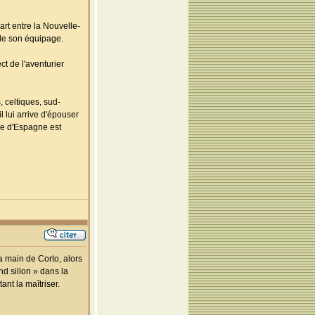
rt entre la Nouvelle-
 de son équipage.
ct de l'aventurier
 celtiques, sud-
 lui arrive d'épouser
re d'Espagne est
a main de Corto, alors
ond sillon » dans la
ant la maîtriser.