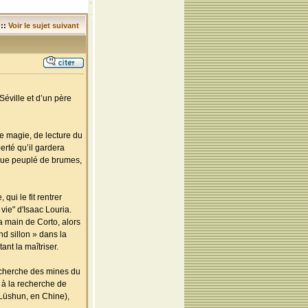
::
Voir le sujet suivant
Séville et d’un père
 de magie, de lecture du
berté qu’il gardera
tique peuplé de brumes,
ui le fit rentrer
vie" d'Isaac Louria.
a main de Corto, alors
ond sillon » dans la
ant la maîtriser.
recherche des mines du
 à la recherche de
 Lüshun, en Chine),