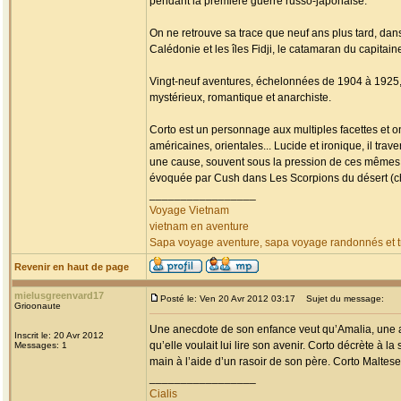
pendant la première guerre russo-japonaise.
On ne retrouve sa trace que neuf ans plus tard, da
Calédonie et les îles Fidji, le catamaran du capitai
Vingt-neuf aventures, échelonnées de 1904 à 1925, fa
mystérieux, romantique et anarchiste.
Corto est un personnage aux multiples facettes et o
américaines, orientales... Lucide et ironique, il tr
une cause, souvent sous la pression de ces mêmes
évoquée par Cush dans Les Scorpions du désert (chap
_________________
Voyage Vietnam
vietnam en aventure
Sapa voyage aventure, sapa voyage randonnés et tr
Revenir en haut de page
mielusgreenvard17
Posté le: Ven 20 Avr 2012 03:17
Sujet du message:
Grioonaute
Une anecdote de son enfance veut qu’Amalia, une am
Inscrit le: 20 Avr 2012
qu’elle voulait lui lire son avenir. Corto décrète à la
Messages: 1
main à l’aide d’un rasoir de son père. Corto Maltese 
_________________
Cialis