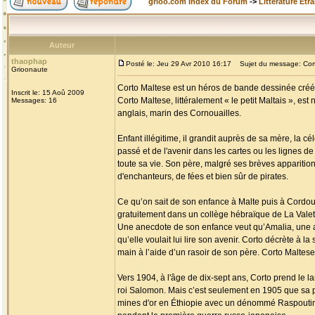
grioo.com Index du Forum
->
Littérature Etr
Auteur
thaophap
Posté le: Jeu 29 Avr 2010 16:17
Sujet du message: Cort
Grioonaute
Corto Maltese est un héros de bande dessinée créé p
Inscrit le: 15 Aoû 2009
Corto Maltese, littéralement « le petit Maltais », es
Messages: 16
anglais, marin des Cornouailles.
Enfant illégitime, il grandit auprès de sa mère, la c
passé et de l'avenir dans les cartes ou les lignes de 
toute sa vie. Son père, malgré ses brèves apparition
d'enchanteurs, de fées et bien sûr de pirates.
Ce qu’on sait de son enfance à Malte puis à Cordoue 
gratuitement dans un collège hébraïque de La Valette 
Une anecdote de son enfance veut qu’Amalia, une am
qu’elle voulait lui lire son avenir. Corto décrète à la
main à l’aide d’un rasoir de son père. Corto Maltese 
Vers 1904, à l'âge de dix-sept ans, Corto prend le l
roi Salomon. Mais c’est seulement en 1905 que sa p
mines d'or en Éthiopie avec un dénommé Raspoutine, 