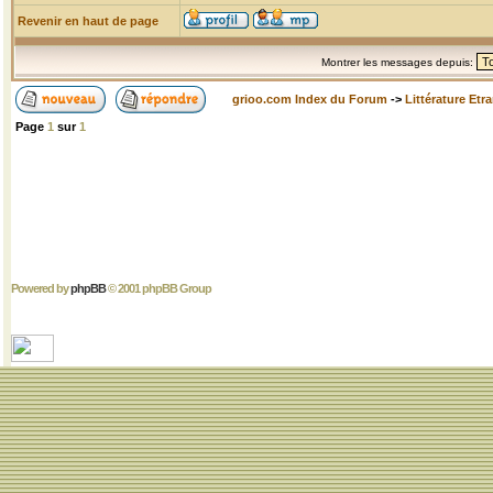
Revenir en haut de page
Montrer les messages depuis:
grioo.com Index du Forum
->
Littérature Etr
Page
1
sur
1
Powered by
phpBB
© 2001 phpBB Group