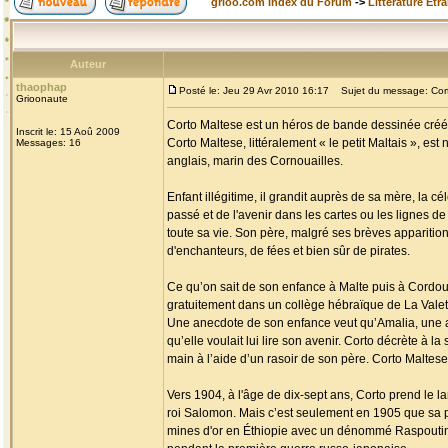
grioo.com Index du Forum
->
Littérature Etr
Auteur
thaophap
Posté le: Jeu 29 Avr 2010 16:17
Sujet du message: Cort
Grioonaute
Corto Maltese est un héros de bande dessinée créé p
Inscrit le: 15 Aoû 2009
Corto Maltese, littéralement « le petit Maltais », es
Messages: 16
anglais, marin des Cornouailles.
Enfant illégitime, il grandit auprès de sa mère, la c
passé et de l'avenir dans les cartes ou les lignes de 
toute sa vie. Son père, malgré ses brèves apparition
d'enchanteurs, de fées et bien sûr de pirates.
Ce qu’on sait de son enfance à Malte puis à Cordoue 
gratuitement dans un collège hébraïque de La Valette 
Une anecdote de son enfance veut qu’Amalia, une am
qu’elle voulait lui lire son avenir. Corto décrète à la
main à l’aide d’un rasoir de son père. Corto Maltese 
Vers 1904, à l'âge de dix-sept ans, Corto prend le l
roi Salomon. Mais c’est seulement en 1905 que sa p
mines d'or en Éthiopie avec un dénommé Raspoutine, 