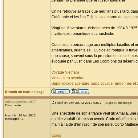
pendant la première guerre russo-japonaise.
On ne retrouve sa trace que neuf ans plus tard, da
Calédonie et les îles Fidji, le catamaran du capitai
Vingt-neuf aventures, échelonnées de 1904 à 1925, fa
mystérieux, romantique et anarchiste.
Corto est un personnage aux multiples facettes et o
américaines, orientales... Lucide et ironique, il tr
une cause, souvent sous la pression de ces mêmes
évoquée par Cush dans Les Scorpions du désert (chap
_________________
Voyage Vietnam
vietnam en aventure
Sapa voyage aventure, sapa voyage randonnés et tr
Revenir en haut de page
mielusgreenvard17
Posté le: Ven 20 Avr 2012 03:17
Sujet du message:
Grioonaute
Une anecdote de son enfance veut qu’Amalia, une am
Inscrit le: 20 Avr 2012
qu’elle voulait lui lire son avenir. Corto décrète à la
Messages: 1
main à l’aide d’un rasoir de son père. Corto Maltese 
_________________
Cialis