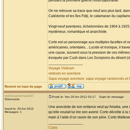
pendant la première guerre russo-japonaise.
On ne retrouve sa trace que neuf ans plus tard, da
Calédonie et les îles Fidji, le catamaran du capitai
Vingt-neuf aventures, échelonnées de 1904 à 1925, fa
mystérieux, romantique et anarchiste.
Corto est un personnage aux multiples facettes et o
américaines, orientales... Lucide et ironique, il tr
une cause, souvent sous la pression de ces mêmes
évoquée par Cush dans Les Scorpions du désert (chap
_________________
Voyage Vietnam
vietnam en aventure
Sapa voyage aventure, sapa voyage randonnés et tr
Revenir en haut de page
mielusgreenvard17
Posté le: Ven 20 Avr 2012 03:17
Sujet du message:
Grioonaute
Une anecdote de son enfance veut qu’Amalia, une am
Inscrit le: 20 Avr 2012
qu’elle voulait lui lire son avenir. Corto décrète à la
Messages: 1
main à l’aide d’un rasoir de son père. Corto Maltese 
_________________
Cialis