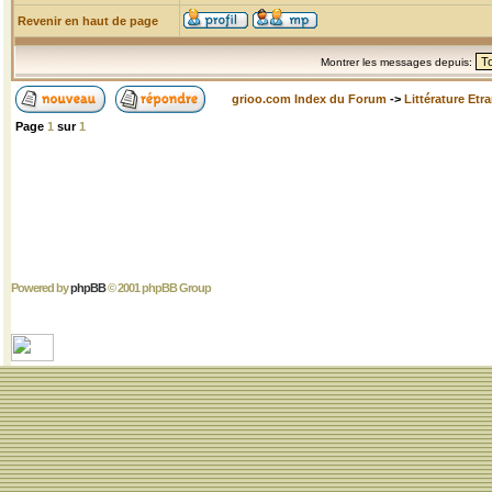
Revenir en haut de page
Montrer les messages depuis:
grioo.com Index du Forum
->
Littérature Etr
Page
1
sur
1
Powered by
phpBB
© 2001 phpBB Group