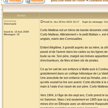
grioo.com Index du Forum
->
Littérature Etr
Auteur
thaophap
Posté le: Jeu 29 Avr 2010 16:17
Sujet du message: Cort
Grioonaute
Corto Maltese est un héros de bande dessinée créé p
Inscrit le: 15 Aoû 2009
Corto Maltese, littéralement « le petit Maltais », es
Messages: 16
anglais, marin des Cornouailles.
Enfant illégitime, il grandit auprès de sa mère, la c
passé et de l'avenir dans les cartes ou les lignes de 
toute sa vie. Son père, malgré ses brèves apparition
d'enchanteurs, de fées et bien sûr de pirates.
Ce qu’on sait de son enfance à Malte puis à Cordoue 
gratuitement dans un collège hébraïque de La Valette 
Une anecdote de son enfance veut qu’Amalia, une am
qu’elle voulait lui lire son avenir. Corto décrète à la
main à l’aide d’un rasoir de son père. Corto Maltese 
Vers 1904, à l'âge de dix-sept ans, Corto prend le l
roi Salomon. Mais c’est seulement en 1905 que sa p
mines d'or en Éthiopie avec un dénommé Raspoutine, 