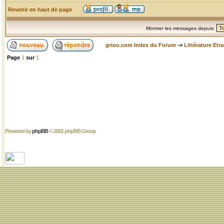
Revenir en haut de page
Montrer les messages depuis:
grioo.com Index du Forum
->
Littérature Etr
Page
1
sur
1
Powered by
phpBB
© 2001 phpBB Group