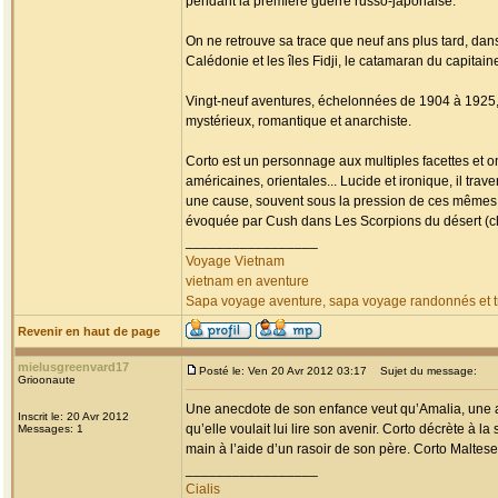
pendant la première guerre russo-japonaise.
On ne retrouve sa trace que neuf ans plus tard, da
Calédonie et les îles Fidji, le catamaran du capitai
Vingt-neuf aventures, échelonnées de 1904 à 1925, fa
mystérieux, romantique et anarchiste.
Corto est un personnage aux multiples facettes et o
américaines, orientales... Lucide et ironique, il tr
une cause, souvent sous la pression de ces mêmes
évoquée par Cush dans Les Scorpions du désert (chap
_________________
Voyage Vietnam
vietnam en aventure
Sapa voyage aventure, sapa voyage randonnés et tr
Revenir en haut de page
mielusgreenvard17
Posté le: Ven 20 Avr 2012 03:17
Sujet du message:
Grioonaute
Une anecdote de son enfance veut qu’Amalia, une am
Inscrit le: 20 Avr 2012
qu’elle voulait lui lire son avenir. Corto décrète à la
Messages: 1
main à l’aide d’un rasoir de son père. Corto Maltese 
_________________
Cialis