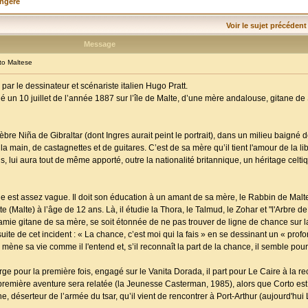
angère
Voir le sujet précédent
Message
o Maltese
ar le dessinateur et scénariste italien Hugo Pratt.
t né un 10 juillet de l’année 1887 sur l’île de Malte, d’une mère andalouse, gitane de 
élèbre Niña de Gibraltar (dont Ingres aurait peint le portrait), dans un milieu baigné
la main, de castagnettes et de guitares. C’est de sa mère qu’il tient l'amour de la li
s, lui aura tout de même apporté, outre la nationalité britannique, un héritage cel
est assez vague. Il doit son éducation à un amant de sa mère, le Rabbin de Malte, q
(Malte) à l’âge de 12 ans. Là, il étudie la Thora, le Talmud, le Zohar et "l'Arbre de 
ie gitane de sa mère, se soit étonnée de ne pas trouver de ligne de chance sur l
 suite de cet incident : « La chance, c’est moi qui la fais » en se dessinant un « prof
mène sa vie comme il l'entend et, s’il reconnaît la part de la chance, il semble pourt
arge pour la première fois, engagé sur le Vanita Dorada, il part pour Le Caire à la 
remière aventure sera relatée (la Jeunesse Casterman, 1985), alors que Corto est
déserteur de l’armée du tsar, qu’il vient de rencontrer à Port-Arthur (aujourd'hui