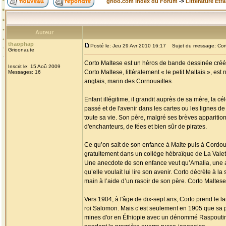
grioo.com Index du Forum
->
Littérature Etr
Auteur
thaophap
Posté le: Jeu 29 Avr 2010 16:17
Sujet du message: Cort
Grioonaute
Corto Maltese est un héros de bande dessinée créé p
Inscrit le: 15 Aoû 2009
Corto Maltese, littéralement « le petit Maltais », es
Messages: 16
anglais, marin des Cornouailles.
Enfant illégitime, il grandit auprès de sa mère, la c
passé et de l'avenir dans les cartes ou les lignes de 
toute sa vie. Son père, malgré ses brèves apparition
d'enchanteurs, de fées et bien sûr de pirates.
Ce qu’on sait de son enfance à Malte puis à Cordoue 
gratuitement dans un collège hébraïque de La Valette 
Une anecdote de son enfance veut qu’Amalia, une am
qu’elle voulait lui lire son avenir. Corto décrète à la
main à l’aide d’un rasoir de son père. Corto Maltese 
Vers 1904, à l'âge de dix-sept ans, Corto prend le l
roi Salomon. Mais c’est seulement en 1905 que sa p
mines d'or en Éthiopie avec un dénommé Raspoutine, 