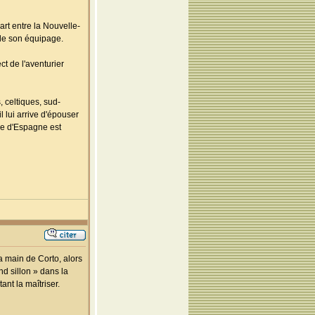
rt entre la Nouvelle-
 de son équipage.
ct de l'aventurier
 celtiques, sud-
 lui arrive d'épouser
re d'Espagne est
a main de Corto, alors
ond sillon » dans la
ant la maîtriser.