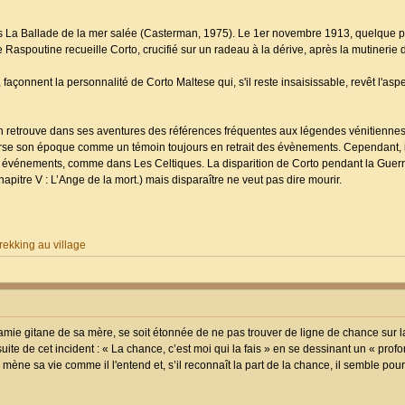
ns La Ballade de la mer salée (Casterman, 1975). Le 1er novembre 1913, quelque pa
ne Raspoutine recueille Corto, crucifié sur un radeau à la dérive, après la mutinerie
çonnent la personnalité de Corto Maltese qui, s'il reste insaisissable, revêt l'aspe
n retrouve dans ses aventures des références fréquentes aux légendes vénitiennes,
averse son époque comme un témoin toujours en retrait des évènements. Cependant, il
 événements, comme dans Les Celtiques. La disparition de Corto pendant la Guer
itre V : L’Ange de la mort.) mais disparaître ne veut pas dire mourir.
ekking au village
ie gitane de sa mère, se soit étonnée de ne pas trouver de ligne de chance sur l
 suite de cet incident : « La chance, c’est moi qui la fais » en se dessinant un « prof
mène sa vie comme il l'entend et, s’il reconnaît la part de la chance, il semble pourt