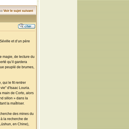
::
Voir le sujet suivant
Séville et d’un père
 de magie, de lecture du
berté qu’il gardera
tique peuplé de brumes,
ui le fit rentrer
vie" d'Isaac Louria.
a main de Corto, alors
ond sillon » dans la
ant la maîtriser.
recherche des mines du
 à la recherche de
 Lüshun, en Chine),