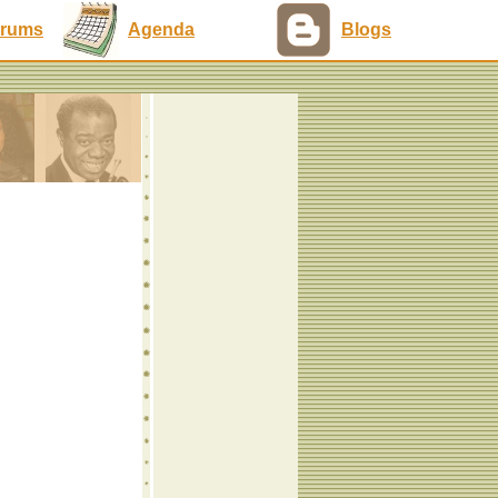
rums
Agenda
Blogs