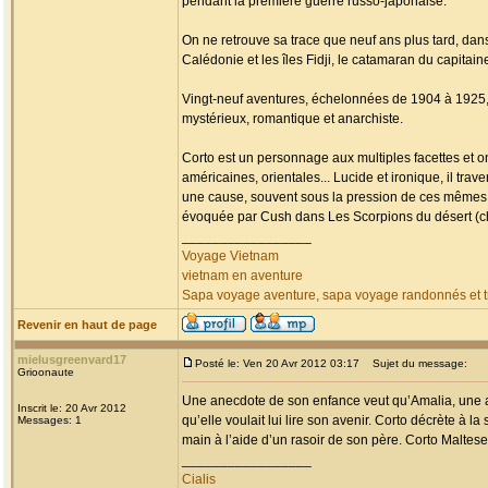
pendant la première guerre russo-japonaise.
On ne retrouve sa trace que neuf ans plus tard, da
Calédonie et les îles Fidji, le catamaran du capitai
Vingt-neuf aventures, échelonnées de 1904 à 1925, fa
mystérieux, romantique et anarchiste.
Corto est un personnage aux multiples facettes et o
américaines, orientales... Lucide et ironique, il tr
une cause, souvent sous la pression de ces mêmes
évoquée par Cush dans Les Scorpions du désert (chap
_________________
Voyage Vietnam
vietnam en aventure
Sapa voyage aventure, sapa voyage randonnés et tr
Revenir en haut de page
mielusgreenvard17
Posté le: Ven 20 Avr 2012 03:17
Sujet du message:
Grioonaute
Une anecdote de son enfance veut qu’Amalia, une am
Inscrit le: 20 Avr 2012
qu’elle voulait lui lire son avenir. Corto décrète à la
Messages: 1
main à l’aide d’un rasoir de son père. Corto Maltese 
_________________
Cialis